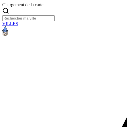
Chargement de la carte...
VILLES