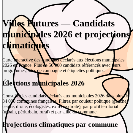
Villes Futures — Candidats
municipales 2026 et projections
climatiques
Carte interactive des candidats déclarés aux élections municipales
2026 en France. Plus de 50 000 candidats référencés avec leurs
programmes, sites de campagne et étiquettes politiques.
Élections municipales 2026
Consultez les candidats déclarés aux municipales 2026 dans plus de
34 000 communes françaises. Filtrez par couleur politique (gauche,
centre, droite, écologistes, extrême-droite), par profil territorial
(urbain, périurbain, rural) et par taille de commune.
Projections climatiques par commune