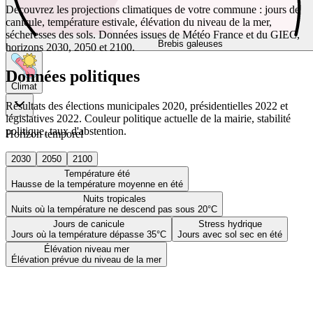
Découvrez les projections climatiques de votre commune : jours de
canicule, température estivale, élévation du niveau de la mer,
sécheresses des sols. Données issues de Météo France et du GIEC,
Brebis galeuses
horizons 2030, 2050 et 2100.
Données politiques
Climat
Résultats des élections municipales 2020, présidentielles 2022 et
législatives 2022. Couleur politique actuelle de la mairie, stabilité
politique, taux d'abstention.
Horizon temporel
2030
2050
2100
Température été
Hausse de la température moyenne en été
Nuits tropicales
Nuits où la température ne descend pas sous 20°C
Jours de canicule
Stress hydrique
Jours où la température dépasse 35°C
Jours avec sol sec en été
Élévation niveau mer
Élévation prévue du niveau de la mer