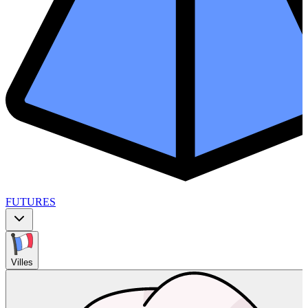
FUTURES
Villes