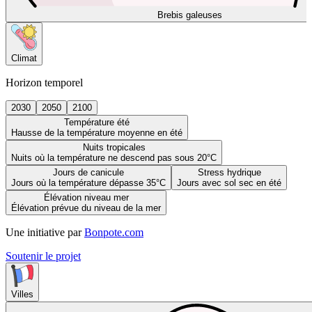
Brebis galeuses
Climat
Horizon temporel
2030
2050
2100
Température été
Hausse de la température moyenne en été
Nuits tropicales
Nuits où la température ne descend pas sous 20°C
Jours de canicule
Stress hydrique
Jours où la température dépasse 35°C
Jours avec sol sec en été
Élévation niveau mer
Élévation prévue du niveau de la mer
Une initiative par
Bonpote.com
Soutenir le projet
Villes