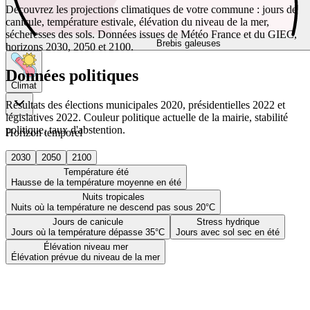
Découvrez les projections climatiques de votre commune : jours de
canicule, température estivale, élévation du niveau de la mer,
sécheresses des sols. Données issues de Météo France et du GIEC,
Brebis galeuses
horizons 2030, 2050 et 2100.
Données politiques
Climat
Résultats des élections municipales 2020, présidentielles 2022 et
législatives 2022. Couleur politique actuelle de la mairie, stabilité
politique, taux d'abstention.
Horizon temporel
2030
2050
2100
Température été
Hausse de la température moyenne en été
Nuits tropicales
Nuits où la température ne descend pas sous 20°C
Jours de canicule
Stress hydrique
Jours où la température dépasse 35°C
Jours avec sol sec en été
Élévation niveau mer
Élévation prévue du niveau de la mer