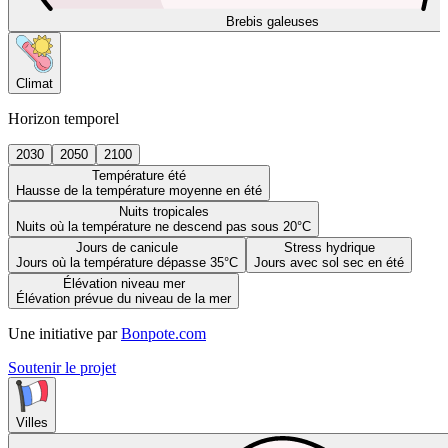
Brebis galeuses
Climat
Horizon temporel
2030
2050
2100
Température été
Hausse de la température moyenne en été
Nuits tropicales
Nuits où la température ne descend pas sous 20°C
Jours de canicule
Stress hydrique
Jours où la température dépasse 35°C
Jours avec sol sec en été
Élévation niveau mer
Élévation prévue du niveau de la mer
Une initiative par
Bonpote.com
Soutenir le projet
Villes