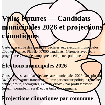
Villes Futures — Candidats
municipales 2026 et projections
climatiques
Carte interactive des candidats déclarés aux élections municipales
2026 en France. Plus de 50 000 candidats référencés avec leurs
programmes, sites de campagne et étiquettes politiques.
Élections municipales 2026
Consultez les candidats déclarés aux municipales 2026 dans plus de
34 000 communes françaises. Filtrez par couleur politique (gauche,
centre, droite, écologistes, extrême-droite), par profil territorial
(urbain, périurbain, rural) et par taille de commune.
Projections climatiques par commune