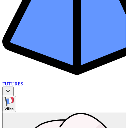
FUTURES
Villes