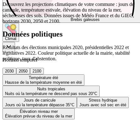
Découvrez les projections climatiques de votre commune : jours de
canicule, température estivale, élévation du niveau de la mer,
sécheresses des sols. Données issues de Météo France et du GIEC,
Brebis galeuses
horizons 2030, 2050 et 2100.
Données politiques
Climat
Résultats des élections municipales 2020, présidentielles 2022 et
législatives 2022. Couleur politique actuelle de la mairie, stabilité
politique, taux d'abstention.
Horizon temporel
2030
2050
2100
Température été
Hausse de la température moyenne en été
Nuits tropicales
Nuits où la température ne descend pas sous 20°C
Jours de canicule
Stress hydrique
Jours où la température dépasse 35°C
Jours avec sol sec en été
Élévation niveau mer
Élévation prévue du niveau de la mer