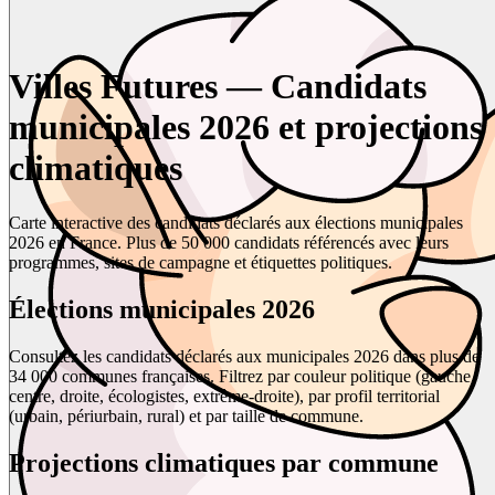
Villes Futures — Candidats
municipales 2026 et projections
climatiques
Carte interactive des candidats déclarés aux élections municipales
2026 en France. Plus de 50 000 candidats référencés avec leurs
programmes, sites de campagne et étiquettes politiques.
Élections municipales 2026
Consultez les candidats déclarés aux municipales 2026 dans plus de
34 000 communes françaises. Filtrez par couleur politique (gauche,
centre, droite, écologistes, extrême-droite), par profil territorial
(urbain, périurbain, rural) et par taille de commune.
Projections climatiques par commune