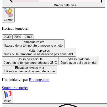
Brebis galeuses
Climat
Horizon temporel
2030
2050
2100
Température été
Hausse de la température moyenne en été
Nuits tropicales
Nuits où la température ne descend pas sous 20°C
Jours de canicule
Stress hydrique
Jours où la température dépasse 35°C
Jours avec sol sec en été
Élévation niveau mer
Élévation prévue du niveau de la mer
Une initiative par
Bonpote.com
Soutenir le projet
Villes