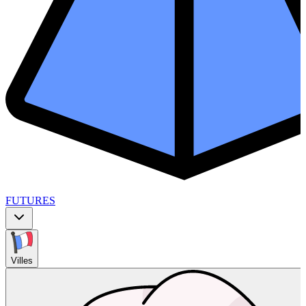
FUTURES
Villes