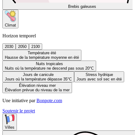
Brebis galeuses
Climat
Horizon temporel
2030
2050
2100
Température été
Hausse de la température moyenne en été
Nuits tropicales
Nuits où la température ne descend pas sous 20°C
Jours de canicule
Stress hydrique
Jours où la température dépasse 35°C
Jours avec sol sec en été
Élévation niveau mer
Élévation prévue du niveau de la mer
Une initiative par
Bonpote.com
Soutenir le projet
Villes