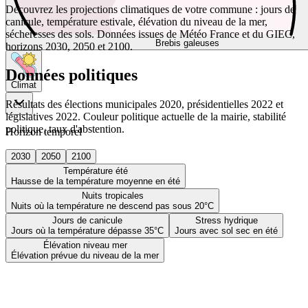
Découvrez les projections climatiques de votre commune : jours de
canicule, température estivale, élévation du niveau de la mer,
sécheresses des sols. Données issues de Météo France et du GIEC,
Brebis galeuses
horizons 2030, 2050 et 2100.
Données politiques
Climat
Résultats des élections municipales 2020, présidentielles 2022 et
législatives 2022. Couleur politique actuelle de la mairie, stabilité
politique, taux d'abstention.
Horizon temporel
2030
2050
2100
Température été
Hausse de la température moyenne en été
Nuits tropicales
Nuits où la température ne descend pas sous 20°C
Jours de canicule
Stress hydrique
Jours où la température dépasse 35°C
Jours avec sol sec en été
Élévation niveau mer
Élévation prévue du niveau de la mer