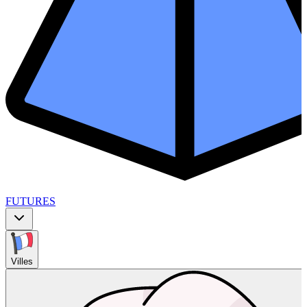
FUTURES
Villes