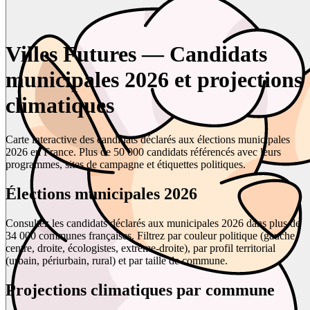
Villes Futures — Candidats
municipales 2026 et projections
climatiques
Carte interactive des candidats déclarés aux élections municipales
2026 en France. Plus de 50 000 candidats référencés avec leurs
programmes, sites de campagne et étiquettes politiques.
Élections municipales 2026
Consultez les candidats déclarés aux municipales 2026 dans plus de
34 000 communes françaises. Filtrez par couleur politique (gauche,
centre, droite, écologistes, extrême-droite), par profil territorial
(urbain, périurbain, rural) et par taille de commune.
Projections climatiques par commune