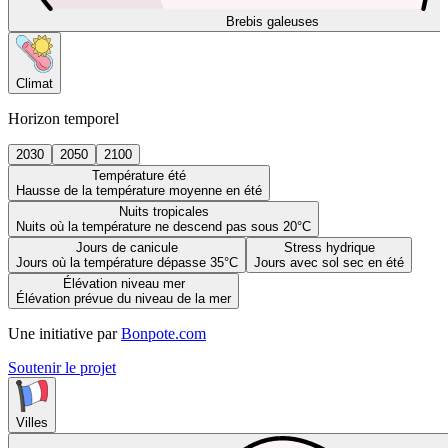
Brebis galeuses
Climat
Horizon temporel
2030
2050
2100
Température été
Hausse de la température moyenne en été
Nuits tropicales
Nuits où la température ne descend pas sous 20°C
Jours de canicule
Stress hydrique
Jours où la température dépasse 35°C
Jours avec sol sec en été
Élévation niveau mer
Élévation prévue du niveau de la mer
Une initiative par
Bonpote.com
Soutenir le projet
Villes