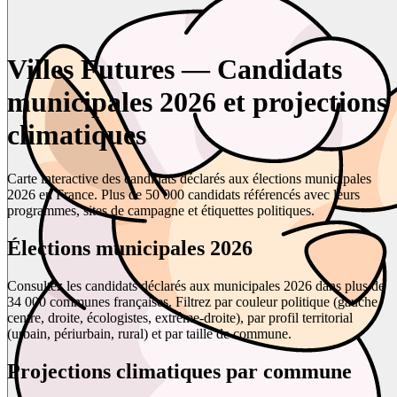
Villes Futures — Candidats
municipales 2026 et projections
climatiques
Carte interactive des candidats déclarés aux élections municipales
2026 en France. Plus de 50 000 candidats référencés avec leurs
programmes, sites de campagne et étiquettes politiques.
Élections municipales 2026
Consultez les candidats déclarés aux municipales 2026 dans plus de
34 000 communes françaises. Filtrez par couleur politique (gauche,
centre, droite, écologistes, extrême-droite), par profil territorial
(urbain, périurbain, rural) et par taille de commune.
Projections climatiques par commune