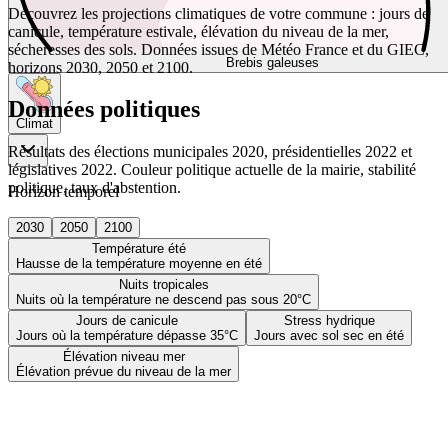
Découvrez les projections climatiques de votre commune : jours de
canicule, température estivale, élévation du niveau de la mer,
sécheresses des sols. Données issues de Météo France et du GIEC,
Brebis galeuses
horizons 2030, 2050 et 2100.
Données politiques
Climat
Résultats des élections municipales 2020, présidentielles 2022 et
législatives 2022. Couleur politique actuelle de la mairie, stabilité
politique, taux d'abstention.
Horizon temporel
2030
2050
2100
Température été
Hausse de la température moyenne en été
Nuits tropicales
Nuits où la température ne descend pas sous 20°C
Jours de canicule
Stress hydrique
Jours où la température dépasse 35°C
Jours avec sol sec en été
Élévation niveau mer
Élévation prévue du niveau de la mer