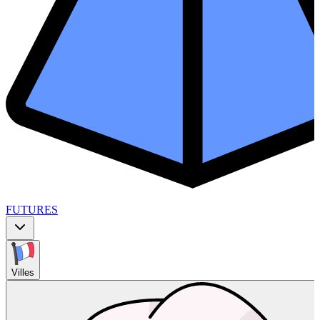
FUTURES
Villes