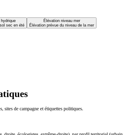
 hydrique
Élévation niveau mer
sol sec en été
Élévation prévue du niveau de la mer
atiques
 sites de campagne et étiquettes politiques.
oite, écologistes, extrême-droite), par profil territorial (urbain,