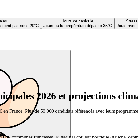
ales
Jours de canicule
Stress
descend pas sous 20°C
Jours où la température dépasse 35°C
Jours avec 
cipales 2026 et projections clim
26 en France. Plus de 50 000 candidats référencés avec leurs programmes,
00 communes françaises. Filtrez par couleur politique (gauche, centre, dr