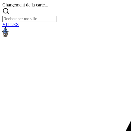
Chargement de la carte...
VILLES