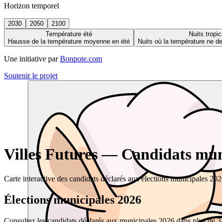
Horizon temporel
2030
2050
2100
Température été
Nuits tropic
Hausse de la température moyenne en été
Nuits où la température ne 
Une initiative par
Bonpote.com
Soutenir le projet
Villes Futures — Candidats muni
Carte interactive des candidats déclarés aux élections municipales 20
Élections municipales 2026
Consultez les candidats déclarés aux municipales 2026 dans plus de 34 0