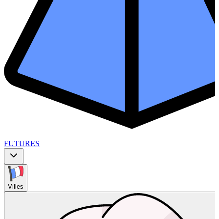
FUTURES
Villes