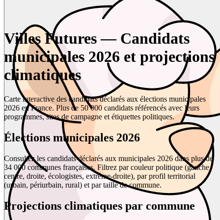
Villes Futures — Candidats
municipales 2026 et projections
climatiques
Carte interactive des candidats déclarés aux élections municipales
2026 en France. Plus de 50 000 candidats référencés avec leurs
programmes, sites de campagne et étiquettes politiques.
Élections municipales 2026
Consultez les candidats déclarés aux municipales 2026 dans plus de
34 000 communes françaises. Filtrez par couleur politique (gauche,
centre, droite, écologistes, extrême-droite), par profil territorial
(urbain, périurbain, rural) et par taille de commune.
Projections climatiques par commune