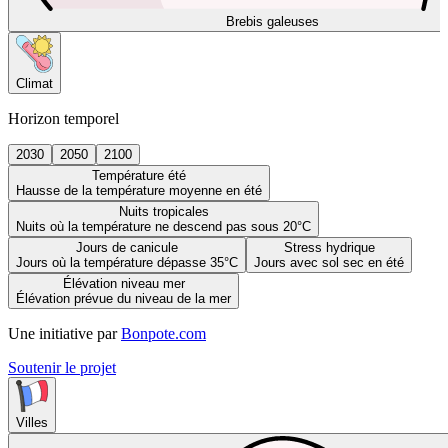
Brebis galeuses
Climat
Horizon temporel
2030
2050
2100
Température été
Hausse de la température moyenne en été
Nuits tropicales
Nuits où la température ne descend pas sous 20°C
Jours de canicule
Stress hydrique
Jours où la température dépasse 35°C
Jours avec sol sec en été
Élévation niveau mer
Élévation prévue du niveau de la mer
Une initiative par
Bonpote.com
Soutenir le projet
Villes