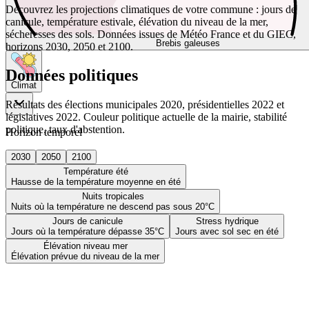
Découvrez les projections climatiques de votre commune : jours de
canicule, température estivale, élévation du niveau de la mer,
sécheresses des sols. Données issues de Météo France et du GIEC,
Brebis galeuses
horizons 2030, 2050 et 2100.
Données politiques
Climat
Résultats des élections municipales 2020, présidentielles 2022 et
législatives 2022. Couleur politique actuelle de la mairie, stabilité
politique, taux d'abstention.
Horizon temporel
2030
2050
2100
Température été
Hausse de la température moyenne en été
Nuits tropicales
Nuits où la température ne descend pas sous 20°C
Jours de canicule
Stress hydrique
Jours où la température dépasse 35°C
Jours avec sol sec en été
Élévation niveau mer
Élévation prévue du niveau de la mer