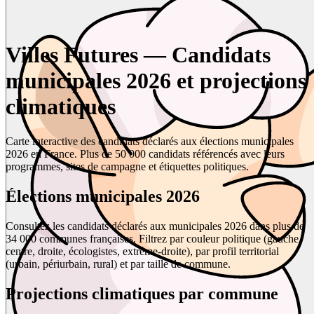
Villes Futures — Candidats
municipales 2026 et projections
climatiques
Carte interactive des candidats déclarés aux élections municipales
2026 en France. Plus de 50 000 candidats référencés avec leurs
programmes, sites de campagne et étiquettes politiques.
Élections municipales 2026
Consultez les candidats déclarés aux municipales 2026 dans plus de
34 000 communes françaises. Filtrez par couleur politique (gauche,
centre, droite, écologistes, extrême-droite), par profil territorial
(urbain, périurbain, rural) et par taille de commune.
Projections climatiques par commune