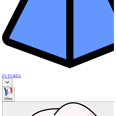
FUTURES
Villes