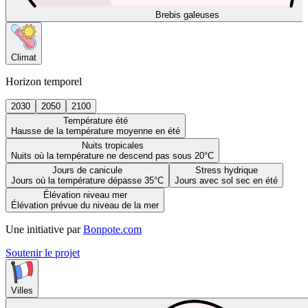
Brebis galeuses
Climat
Horizon temporel
2030
2050
2100
Température été
Hausse de la température moyenne en été
Nuits tropicales
Nuits où la température ne descend pas sous 20°C
Jours de canicule
Stress hydrique
Jours où la température dépasse 35°C
Jours avec sol sec en été
Élévation niveau mer
Élévation prévue du niveau de la mer
Une initiative par
Bonpote.com
Soutenir le projet
Villes