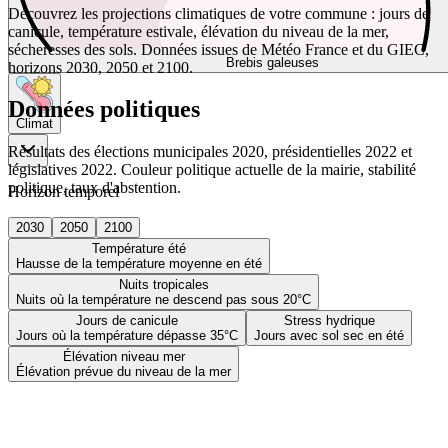
Découvrez les projections climatiques de votre commune : jours de
canicule, température estivale, élévation du niveau de la mer,
sécheresses des sols. Données issues de Météo France et du GIEC,
Brebis galeuses
horizons 2030, 2050 et 2100.
Données politiques
Climat
Résultats des élections municipales 2020, présidentielles 2022 et
législatives 2022. Couleur politique actuelle de la mairie, stabilité
politique, taux d'abstention.
Horizon temporel
2030
2050
2100
Température été
Hausse de la température moyenne en été
Nuits tropicales
Nuits où la température ne descend pas sous 20°C
Jours de canicule
Stress hydrique
Jours où la température dépasse 35°C
Jours avec sol sec en été
Élévation niveau mer
Élévation prévue du niveau de la mer