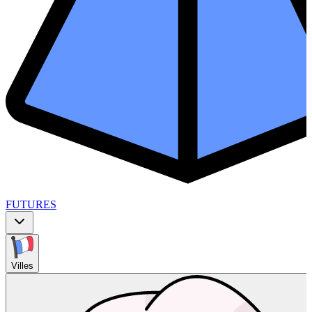
FUTURES
Villes