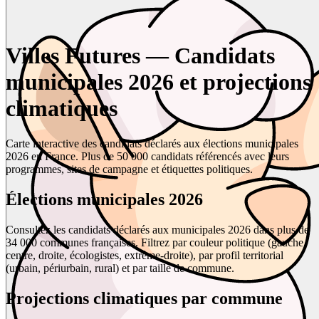
Villes Futures — Candidats
municipales 2026 et projections
climatiques
Carte interactive des candidats déclarés aux élections municipales
2026 en France. Plus de 50 000 candidats référencés avec leurs
programmes, sites de campagne et étiquettes politiques.
Élections municipales 2026
Consultez les candidats déclarés aux municipales 2026 dans plus de
34 000 communes françaises. Filtrez par couleur politique (gauche,
centre, droite, écologistes, extrême-droite), par profil territorial
(urbain, périurbain, rural) et par taille de commune.
Projections climatiques par commune