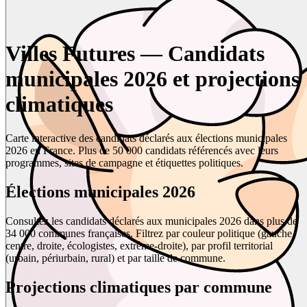
Villes Futures — Candidats
municipales 2026 et projections
climatiques
Carte interactive des candidats déclarés aux élections municipales
2026 en France. Plus de 50 000 candidats référencés avec leurs
programmes, sites de campagne et étiquettes politiques.
Élections municipales 2026
Consultez les candidats déclarés aux municipales 2026 dans plus de
34 000 communes françaises. Filtrez par couleur politique (gauche,
centre, droite, écologistes, extrême-droite), par profil territorial
(urbain, périurbain, rural) et par taille de commune.
Projections climatiques par commune