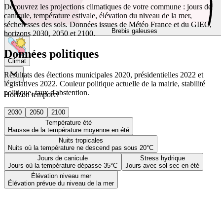
Découvrez les projections climatiques de votre commune : jours de
canicule, température estivale, élévation du niveau de la mer,
sécheresses des sols. Données issues de Météo France et du GIEC,
Brebis galeuses
horizons 2030, 2050 et 2100.
Données politiques
Climat
Résultats des élections municipales 2020, présidentielles 2022 et
législatives 2022. Couleur politique actuelle de la mairie, stabilité
politique, taux d'abstention.
Horizon temporel
2030
2050
2100
Température été
Hausse de la température moyenne en été
Nuits tropicales
Nuits où la température ne descend pas sous 20°C
Jours de canicule
Stress hydrique
Jours où la température dépasse 35°C
Jours avec sol sec en été
Élévation niveau mer
Élévation prévue du niveau de la mer