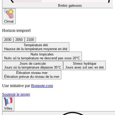
Brebis galeuses
Climat
Horizon temporel
2030
2050
2100
Température été
Hausse de la température moyenne en été
Nuits tropicales
Nuits où la température ne descend pas sous 20°C
Jours de canicule
Stress hydrique
Jours où la température dépasse 35°C
Jours avec sol sec en été
Élévation niveau mer
Élévation prévue du niveau de la mer
Une initiative par
Bonpote.com
Soutenir le projet
Villes