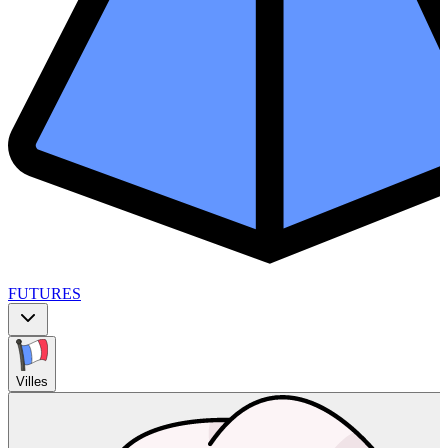
FUTURES
Villes