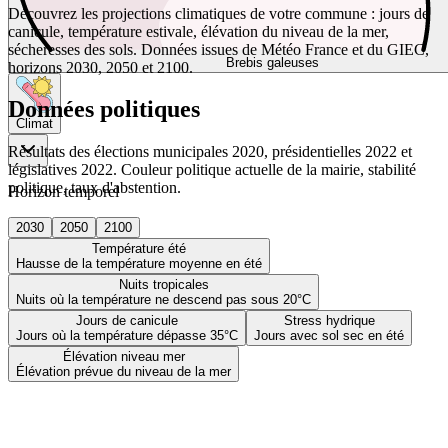
Découvrez les projections climatiques de votre commune : jours de
canicule, température estivale, élévation du niveau de la mer,
sécheresses des sols. Données issues de Météo France et du GIEC,
Brebis galeuses
horizons 2030, 2050 et 2100.
Données politiques
Climat
Résultats des élections municipales 2020, présidentielles 2022 et
législatives 2022. Couleur politique actuelle de la mairie, stabilité
politique, taux d'abstention.
Horizon temporel
2030
2050
2100
Température été
Hausse de la température moyenne en été
Nuits tropicales
Nuits où la température ne descend pas sous 20°C
Jours de canicule
Stress hydrique
Jours où la température dépasse 35°C
Jours avec sol sec en été
Élévation niveau mer
Élévation prévue du niveau de la mer