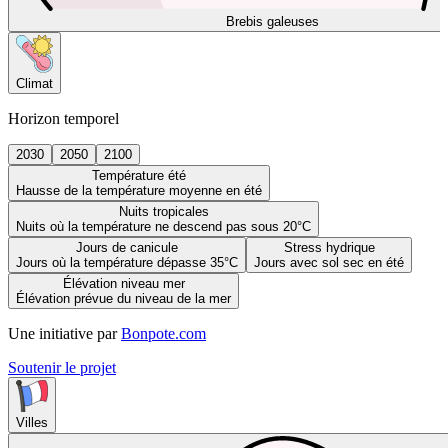
Brebis galeuses
Climat
Horizon temporel
2030
2050
2100
Température été
Hausse de la température moyenne en été
Nuits tropicales
Nuits où la température ne descend pas sous 20°C
Jours de canicule
Stress hydrique
Jours où la température dépasse 35°C
Jours avec sol sec en été
Élévation niveau mer
Élévation prévue du niveau de la mer
Une initiative par
Bonpote.com
Soutenir le projet
Villes