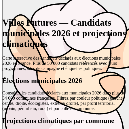
Villes Futures — Candidats
municipales 2026 et projections
climatiques
Carte interactive des candidats déclarés aux élections municipales
2026 en France. Plus de 50 000 candidats référencés avec leurs
programmes, sites de campagne et étiquettes politiques.
Élections municipales 2026
Consultez les candidats déclarés aux municipales 2026 dans plus de
34 000 communes françaises. Filtrez par couleur politique (gauche,
centre, droite, écologistes, extrême-droite), par profil territorial
(urbain, périurbain, rural) et par taille de commune.
Projections climatiques par commune