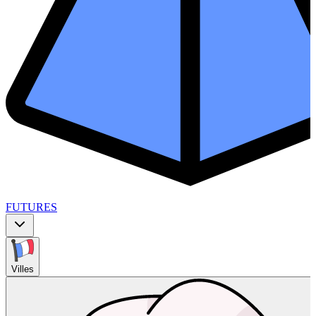
FUTURES
Villes