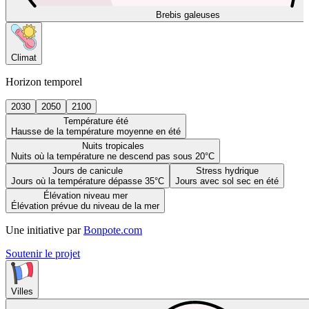
Brebis galeuses
Climat
Horizon temporel
2030
2050
2100
Température été
Hausse de la température moyenne en été
Nuits tropicales
Nuits où la température ne descend pas sous 20°C
Jours de canicule
Stress hydrique
Jours où la température dépasse 35°C
Jours avec sol sec en été
Élévation niveau mer
Élévation prévue du niveau de la mer
Une initiative par
Bonpote.com
Soutenir le projet
Villes