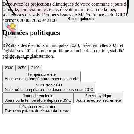
Découvrez les projections climatiques de votre commune : jours de
canicule, température estivale, élévation du niveau de la mer,
sécheresses des sols. Données issues de Météo France et du GIEC,
Brebis galeuses
horizons 2030, 2050 et 2100.
Données politiques
Climat
Résultats des élections municipales 2020, présidentielles 2022 et
législatives 2022. Couleur politique actuelle de la mairie, stabilité
politique, taux d'abstention.
Horizon temporel
2030
2050
2100
Température été
Hausse de la température moyenne en été
Nuits tropicales
Nuits où la température ne descend pas sous 20°C
Jours de canicule
Stress hydrique
Jours où la température dépasse 35°C
Jours avec sol sec en été
Élévation niveau mer
Élévation prévue du niveau de la mer