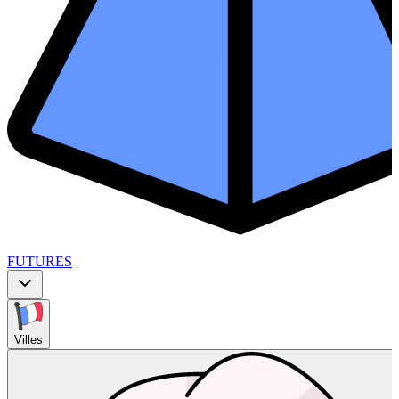
FUTURES
Villes