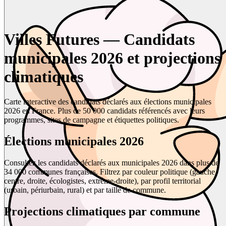
Villes Futures — Candidats
municipales 2026 et projections
climatiques
Carte interactive des candidats déclarés aux élections municipales
2026 en France. Plus de 50 000 candidats référencés avec leurs
programmes, sites de campagne et étiquettes politiques.
Élections municipales 2026
Consultez les candidats déclarés aux municipales 2026 dans plus de
34 000 communes françaises. Filtrez par couleur politique (gauche,
centre, droite, écologistes, extrême-droite), par profil territorial
(urbain, périurbain, rural) et par taille de commune.
Projections climatiques par commune