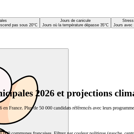
ales
Jours de canicule
Stress
descend pas sous 20°C
Jours où la température dépasse 35°C
Jours avec 
cipales 2026 et projections clim
26 en France. Plus de 50 000 candidats référencés avec leurs programmes,
00 communes françaises. Filtrez par couleur politique (gauche, centre, dr