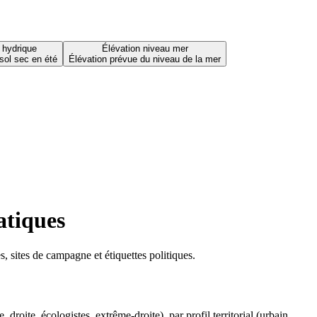
 hydrique
Élévation niveau mer
sol sec en été
Élévation prévue du niveau de la mer
atiques
 sites de campagne et étiquettes politiques.
oite, écologistes, extrême-droite), par profil territorial (urbain,