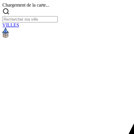
Chargement de la carte...
VILLES