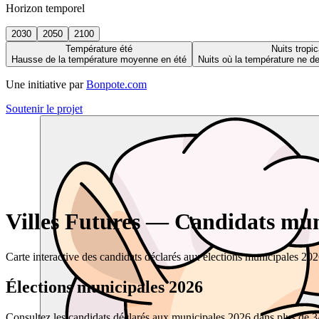
Horizon temporel
2030
2050
2100
Température été
Nuits tropic
Hausse de la température moyenne en été
Nuits où la température ne 
Une initiative par
Bonpote.com
Soutenir le projet
Villes Futures — Candidats muni
Carte interactive des candidats déclarés aux élections municipales 20
Élections municipales 2026
Consultez les candidats déclarés aux municipales 2026 dans plus de 34 0