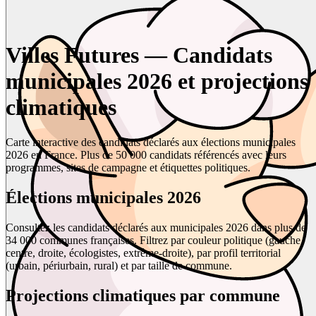
Villes Futures — Candidats
municipales 2026 et projections
climatiques
Carte interactive des candidats déclarés aux élections municipales
2026 en France. Plus de 50 000 candidats référencés avec leurs
programmes, sites de campagne et étiquettes politiques.
Élections municipales 2026
Consultez les candidats déclarés aux municipales 2026 dans plus de
34 000 communes françaises. Filtrez par couleur politique (gauche,
centre, droite, écologistes, extrême-droite), par profil territorial
(urbain, périurbain, rural) et par taille de commune.
Projections climatiques par commune