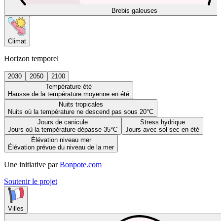
Brebis galeuses
Climat
Horizon temporel
2030
2050
2100
Température été
Hausse de la température moyenne en été
Nuits tropicales
Nuits où la température ne descend pas sous 20°C
Jours de canicule
Stress hydrique
Jours où la température dépasse 35°C
Jours avec sol sec en été
Élévation niveau mer
Élévation prévue du niveau de la mer
Une initiative par
Bonpote.com
Soutenir le projet
Villes