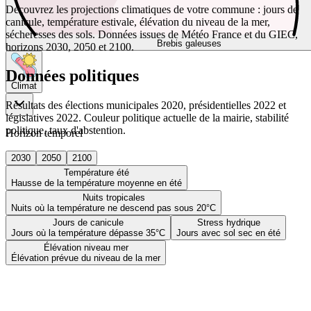
Découvrez les projections climatiques de votre commune : jours de
canicule, température estivale, élévation du niveau de la mer,
sécheresses des sols. Données issues de Météo France et du GIEC,
Brebis galeuses
horizons 2030, 2050 et 2100.
Données politiques
Climat
Résultats des élections municipales 2020, présidentielles 2022 et
législatives 2022. Couleur politique actuelle de la mairie, stabilité
politique, taux d'abstention.
Horizon temporel
2030
2050
2100
Température été
Hausse de la température moyenne en été
Nuits tropicales
Nuits où la température ne descend pas sous 20°C
Jours de canicule
Stress hydrique
Jours où la température dépasse 35°C
Jours avec sol sec en été
Élévation niveau mer
Élévation prévue du niveau de la mer