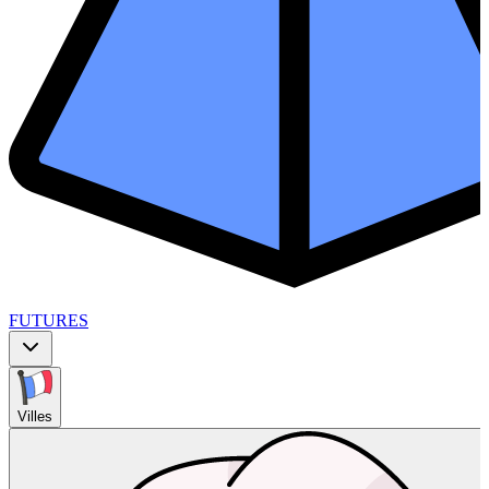
FUTURES
Villes