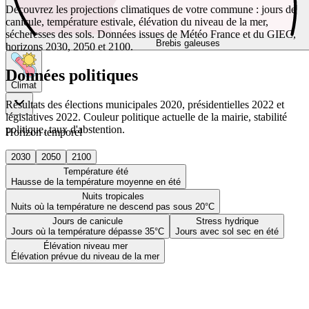
Découvrez les projections climatiques de votre commune : jours de
canicule, température estivale, élévation du niveau de la mer,
sécheresses des sols. Données issues de Météo France et du GIEC,
Brebis galeuses
horizons 2030, 2050 et 2100.
Données politiques
Climat
Résultats des élections municipales 2020, présidentielles 2022 et
législatives 2022. Couleur politique actuelle de la mairie, stabilité
politique, taux d'abstention.
Horizon temporel
2030
2050
2100
Température été
Hausse de la température moyenne en été
Nuits tropicales
Nuits où la température ne descend pas sous 20°C
Jours de canicule
Stress hydrique
Jours où la température dépasse 35°C
Jours avec sol sec en été
Élévation niveau mer
Élévation prévue du niveau de la mer