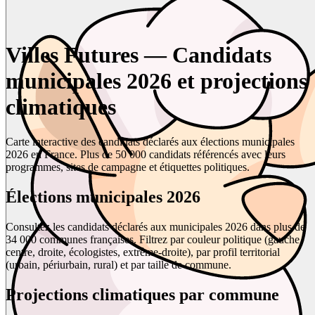
Villes Futures — Candidats
municipales 2026 et projections
climatiques
Carte interactive des candidats déclarés aux élections municipales
2026 en France. Plus de 50 000 candidats référencés avec leurs
programmes, sites de campagne et étiquettes politiques.
Élections municipales 2026
Consultez les candidats déclarés aux municipales 2026 dans plus de
34 000 communes françaises. Filtrez par couleur politique (gauche,
centre, droite, écologistes, extrême-droite), par profil territorial
(urbain, périurbain, rural) et par taille de commune.
Projections climatiques par commune