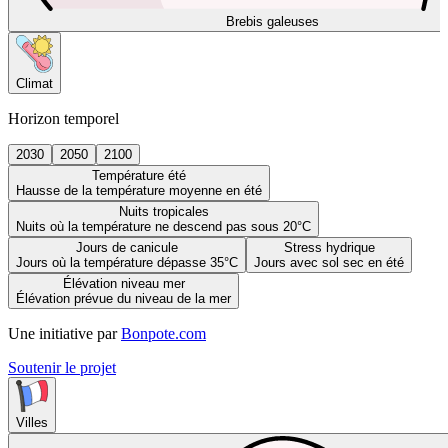
Brebis galeuses
Climat
Horizon temporel
2030
2050
2100
Température été
Hausse de la température moyenne en été
Nuits tropicales
Nuits où la température ne descend pas sous 20°C
Jours de canicule
Stress hydrique
Jours où la température dépasse 35°C
Jours avec sol sec en été
Élévation niveau mer
Élévation prévue du niveau de la mer
Une initiative par
Bonpote.com
Soutenir le projet
Villes