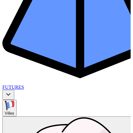
FUTURES
Villes