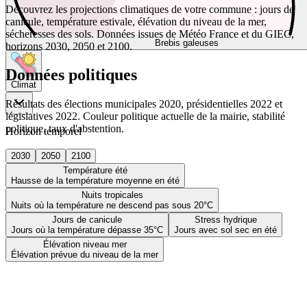
Découvrez les projections climatiques de votre commune : jours de
canicule, température estivale, élévation du niveau de la mer,
sécheresses des sols. Données issues de Météo France et du GIEC,
Brebis galeuses
horizons 2030, 2050 et 2100.
Données politiques
Climat
Résultats des élections municipales 2020, présidentielles 2022 et
législatives 2022. Couleur politique actuelle de la mairie, stabilité
politique, taux d'abstention.
Horizon temporel
2030
2050
2100
Température été
Hausse de la température moyenne en été
Nuits tropicales
Nuits où la température ne descend pas sous 20°C
Jours de canicule
Stress hydrique
Jours où la température dépasse 35°C
Jours avec sol sec en été
Élévation niveau mer
Élévation prévue du niveau de la mer