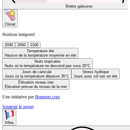
Brebis galeuses
Climat
Horizon temporel
2030
2050
2100
Température été
Hausse de la température moyenne en été
Nuits tropicales
Nuits où la température ne descend pas sous 20°C
Jours de canicule
Stress hydrique
Jours où la température dépasse 35°C
Jours avec sol sec en été
Élévation niveau mer
Élévation prévue du niveau de la mer
Une initiative par
Bonpote.com
Soutenir le projet
Villes