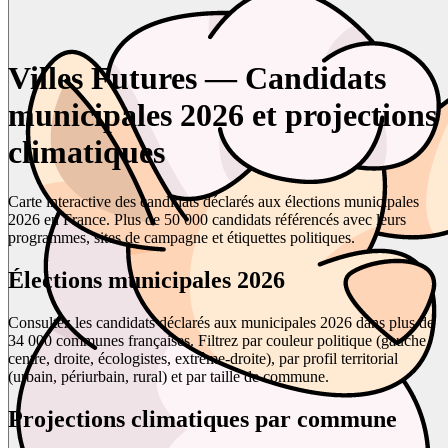
Villes Futures — Candidats
municipales 2026 et projections
climatiques
Carte interactive des candidats déclarés aux élections municipales
2026 en France. Plus de 50 000 candidats référencés avec leurs
programmes, sites de campagne et étiquettes politiques.
Élections municipales 2026
Consultez les candidats déclarés aux municipales 2026 dans plus de
34 000 communes françaises. Filtrez par couleur politique (gauche,
centre, droite, écologistes, extrême-droite), par profil territorial
(urbain, périurbain, rural) et par taille de commune.
Projections climatiques par commune