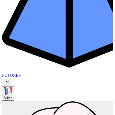
FUTURES
Villes