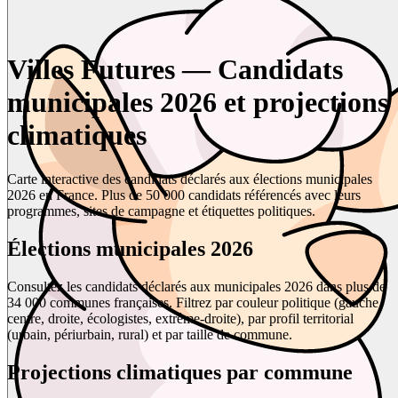
Villes Futures — Candidats
municipales 2026 et projections
climatiques
Carte interactive des candidats déclarés aux élections municipales
2026 en France. Plus de 50 000 candidats référencés avec leurs
programmes, sites de campagne et étiquettes politiques.
Élections municipales 2026
Consultez les candidats déclarés aux municipales 2026 dans plus de
34 000 communes françaises. Filtrez par couleur politique (gauche,
centre, droite, écologistes, extrême-droite), par profil territorial
(urbain, périurbain, rural) et par taille de commune.
Projections climatiques par commune