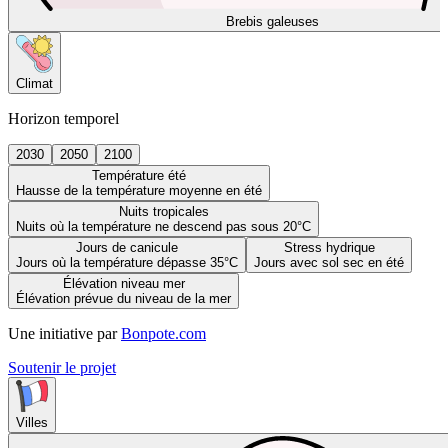
Brebis galeuses
Climat
Horizon temporel
2030
2050
2100
Température été
Hausse de la température moyenne en été
Nuits tropicales
Nuits où la température ne descend pas sous 20°C
Jours de canicule
Stress hydrique
Jours où la température dépasse 35°C
Jours avec sol sec en été
Élévation niveau mer
Élévation prévue du niveau de la mer
Une initiative par
Bonpote.com
Soutenir le projet
Villes