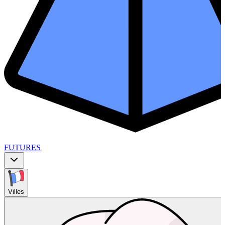
FUTURES
Villes