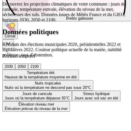
Découvrez les projections climatiques de votre commune : jours de
canicule, température estivale, élévation du niveau de la mer,
sécheresses des sols. Données issues de Météo France et du GIEC,
Brebis galeuses
horizons 2030, 2050 et 2100.
Données politiques
Climat
Résultats des élections municipales 2020, présidentielles 2022 et
législatives 2022. Couleur politique actuelle de la mairie, stabilité
politique, taux d'abstention.
Horizon temporel
2030
2050
2100
Température été
Hausse de la température moyenne en été
Nuits tropicales
Nuits où la température ne descend pas sous 20°C
Jours de canicule
Stress hydrique
Jours où la température dépasse 35°C
Jours avec sol sec en été
Élévation niveau mer
Élévation prévue du niveau de la mer