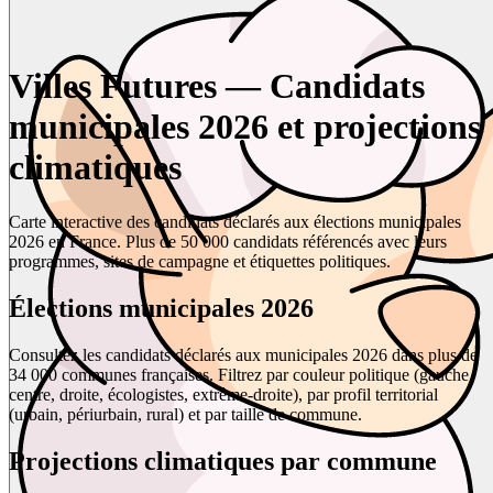
Villes Futures — Candidats
municipales 2026 et projections
climatiques
Carte interactive des candidats déclarés aux élections municipales
2026 en France. Plus de 50 000 candidats référencés avec leurs
programmes, sites de campagne et étiquettes politiques.
Élections municipales 2026
Consultez les candidats déclarés aux municipales 2026 dans plus de
34 000 communes françaises. Filtrez par couleur politique (gauche,
centre, droite, écologistes, extrême-droite), par profil territorial
(urbain, périurbain, rural) et par taille de commune.
Projections climatiques par commune