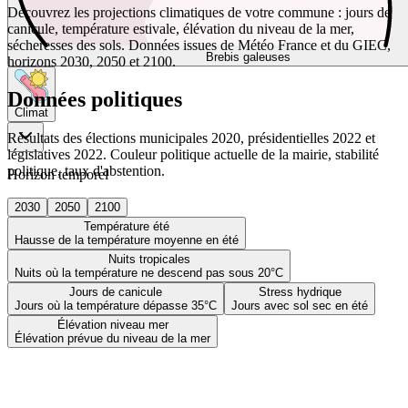
Découvrez les projections climatiques de votre commune : jours de
canicule, température estivale, élévation du niveau de la mer,
sécheresses des sols. Données issues de Météo France et du GIEC,
Brebis galeuses
horizons 2030, 2050 et 2100.
Données politiques
Climat
Résultats des élections municipales 2020, présidentielles 2022 et
législatives 2022. Couleur politique actuelle de la mairie, stabilité
politique, taux d'abstention.
Horizon temporel
2030
2050
2100
Température été
Hausse de la température moyenne en été
Nuits tropicales
Nuits où la température ne descend pas sous 20°C
Jours de canicule
Stress hydrique
Jours où la température dépasse 35°C
Jours avec sol sec en été
Élévation niveau mer
Élévation prévue du niveau de la mer