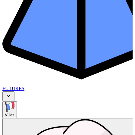
FUTURES
Villes