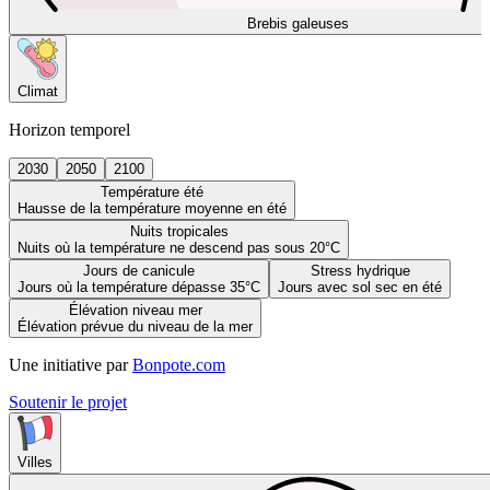
Brebis galeuses
Climat
Horizon temporel
2030
2050
2100
Température été
Hausse de la température moyenne en été
Nuits tropicales
Nuits où la température ne descend pas sous 20°C
Jours de canicule
Stress hydrique
Jours où la température dépasse 35°C
Jours avec sol sec en été
Élévation niveau mer
Élévation prévue du niveau de la mer
Une initiative par
Bonpote.com
Soutenir le projet
Villes