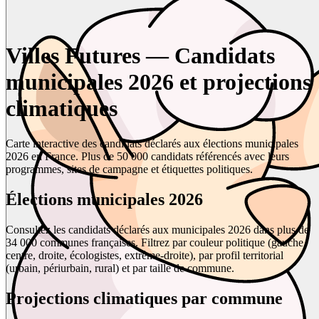
Villes Futures — Candidats
municipales 2026 et projections
climatiques
Carte interactive des candidats déclarés aux élections municipales
2026 en France. Plus de 50 000 candidats référencés avec leurs
programmes, sites de campagne et étiquettes politiques.
Élections municipales 2026
Consultez les candidats déclarés aux municipales 2026 dans plus de
34 000 communes françaises. Filtrez par couleur politique (gauche,
centre, droite, écologistes, extrême-droite), par profil territorial
(urbain, périurbain, rural) et par taille de commune.
Projections climatiques par commune