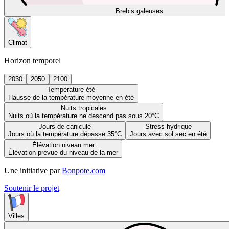
Brebis galeuses
Climat
Horizon temporel
2030
2050
2100
Température été
Hausse de la température moyenne en été
Nuits tropicales
Nuits où la température ne descend pas sous 20°C
Jours de canicule
Stress hydrique
Jours où la température dépasse 35°C
Jours avec sol sec en été
Élévation niveau mer
Élévation prévue du niveau de la mer
Une initiative par
Bonpote.com
Soutenir le projet
Villes