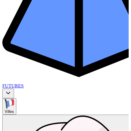
FUTURES
Villes