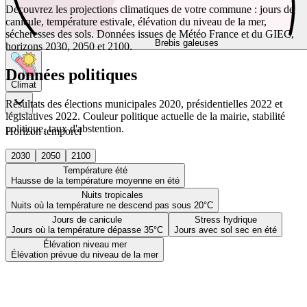
Découvrez les projections climatiques de votre commune : jours de
canicule, température estivale, élévation du niveau de la mer,
sécheresses des sols. Données issues de Météo France et du GIEC,
Brebis galeuses
horizons 2030, 2050 et 2100.
Données politiques
Climat
Résultats des élections municipales 2020, présidentielles 2022 et
législatives 2022. Couleur politique actuelle de la mairie, stabilité
politique, taux d'abstention.
Horizon temporel
2030
2050
2100
Température été
Hausse de la température moyenne en été
Nuits tropicales
Nuits où la température ne descend pas sous 20°C
Jours de canicule
Stress hydrique
Jours où la température dépasse 35°C
Jours avec sol sec en été
Élévation niveau mer
Élévation prévue du niveau de la mer