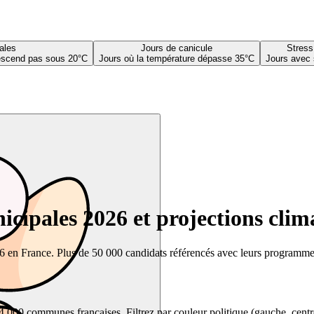
ales
Jours de canicule
Stress
descend pas sous 20°C
Jours où la température dépasse 35°C
Jours avec 
cipales 2026 et projections clim
26 en France. Plus de 50 000 candidats référencés avec leurs programmes,
00 communes françaises. Filtrez par couleur politique (gauche, centre, dr