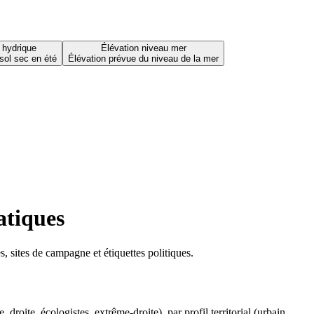
 hydrique
Élévation niveau mer
sol sec en été
Élévation prévue du niveau de la mer
atiques
 sites de campagne et étiquettes politiques.
oite, écologistes, extrême-droite), par profil territorial (urbain,