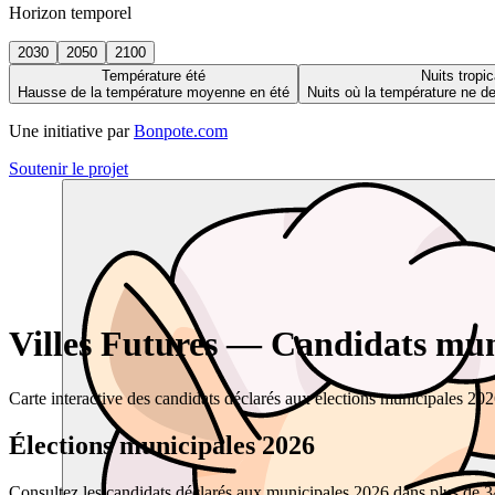
Horizon temporel
2030
2050
2100
Température été
Nuits tropic
Hausse de la température moyenne en été
Nuits où la température ne 
Une initiative par
Bonpote.com
Soutenir le projet
Villes Futures — Candidats muni
Carte interactive des candidats déclarés aux élections municipales 20
Élections municipales 2026
Consultez les candidats déclarés aux municipales 2026 dans plus de 34 0