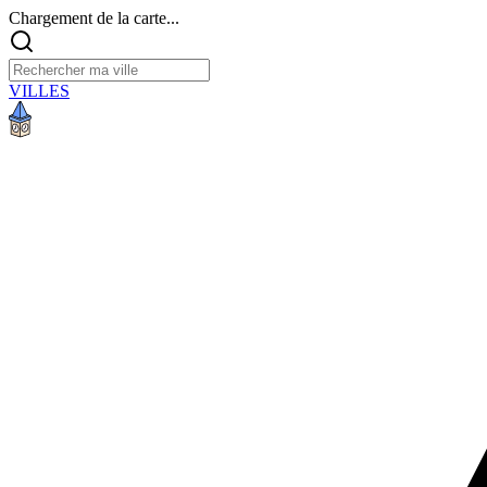
Chargement de la carte...
VILLES