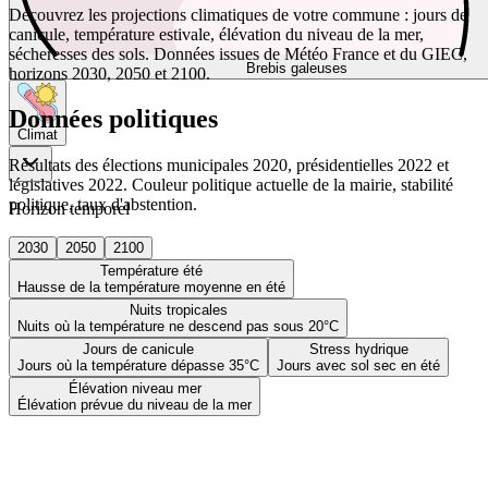
Découvrez les projections climatiques de votre commune : jours de
canicule, température estivale, élévation du niveau de la mer,
sécheresses des sols. Données issues de Météo France et du GIEC,
Brebis galeuses
horizons 2030, 2050 et 2100.
Données politiques
Climat
Résultats des élections municipales 2020, présidentielles 2022 et
législatives 2022. Couleur politique actuelle de la mairie, stabilité
politique, taux d'abstention.
Horizon temporel
2030
2050
2100
Température été
Hausse de la température moyenne en été
Nuits tropicales
Nuits où la température ne descend pas sous 20°C
Jours de canicule
Stress hydrique
Jours où la température dépasse 35°C
Jours avec sol sec en été
Élévation niveau mer
Élévation prévue du niveau de la mer