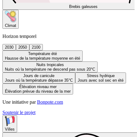
Brebis galeuses
Climat
Horizon temporel
2030
2050
2100
Température été
Hausse de la température moyenne en été
Nuits tropicales
Nuits où la température ne descend pas sous 20°C
Jours de canicule
Stress hydrique
Jours où la température dépasse 35°C
Jours avec sol sec en été
Élévation niveau mer
Élévation prévue du niveau de la mer
Une initiative par
Bonpote.com
Soutenir le projet
Villes