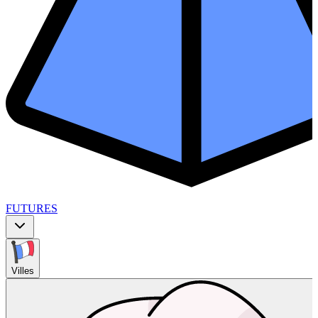
FUTURES
Villes