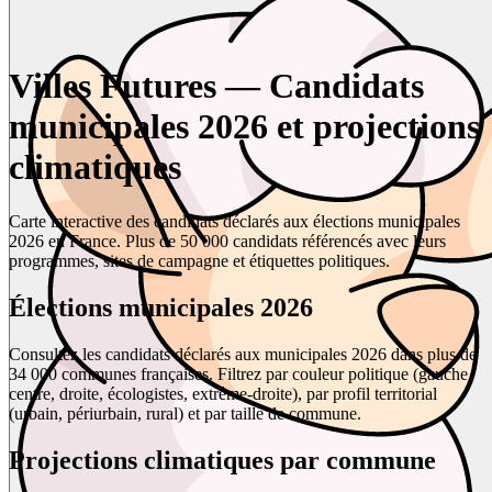
Villes Futures — Candidats
municipales 2026 et projections
climatiques
Carte interactive des candidats déclarés aux élections municipales
2026 en France. Plus de 50 000 candidats référencés avec leurs
programmes, sites de campagne et étiquettes politiques.
Élections municipales 2026
Consultez les candidats déclarés aux municipales 2026 dans plus de
34 000 communes françaises. Filtrez par couleur politique (gauche,
centre, droite, écologistes, extrême-droite), par profil territorial
(urbain, périurbain, rural) et par taille de commune.
Projections climatiques par commune