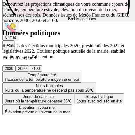
Découvrez les projections climatiques de votre commune : jours de
canicule, température estivale, élévation du niveau de la mer,
sécheresses des sols. Données issues de Météo France et du GIEC,
Brebis galeuses
horizons 2030, 2050 et 2100.
Données politiques
Climat
Résultats des élections municipales 2020, présidentielles 2022 et
législatives 2022. Couleur politique actuelle de la mairie, stabilité
politique, taux d'abstention.
Horizon temporel
2030
2050
2100
Température été
Hausse de la température moyenne en été
Nuits tropicales
Nuits où la température ne descend pas sous 20°C
Jours de canicule
Stress hydrique
Jours où la température dépasse 35°C
Jours avec sol sec en été
Élévation niveau mer
Élévation prévue du niveau de la mer