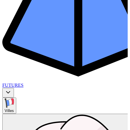
FUTURES
Villes