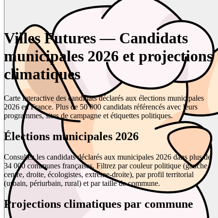
Villes Futures — Candidats
municipales 2026 et projections
climatiques
Carte interactive des candidats déclarés aux élections municipales
2026 en France. Plus de 50 000 candidats référencés avec leurs
programmes, sites de campagne et étiquettes politiques.
Élections municipales 2026
Consultez les candidats déclarés aux municipales 2026 dans plus de
34 000 communes françaises. Filtrez par couleur politique (gauche,
centre, droite, écologistes, extrême-droite), par profil territorial
(urbain, périurbain, rural) et par taille de commune.
Projections climatiques par commune