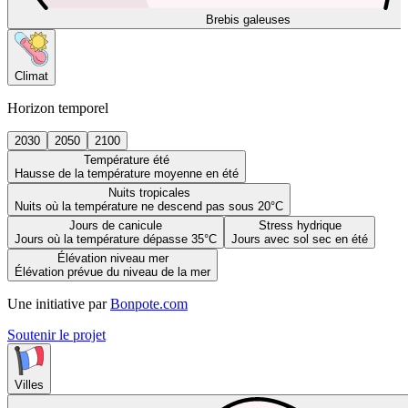
Brebis galeuses
Climat
Horizon temporel
2030
2050
2100
Température été
Hausse de la température moyenne en été
Nuits tropicales
Nuits où la température ne descend pas sous 20°C
Jours de canicule
Stress hydrique
Jours où la température dépasse 35°C
Jours avec sol sec en été
Élévation niveau mer
Élévation prévue du niveau de la mer
Une initiative par
Bonpote.com
Soutenir le projet
Villes