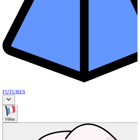
FUTURES
Villes