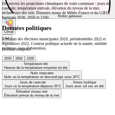
Découvrez les projections climatiques de votre commune : jours de
canicule, température estivale, élévation du niveau de la mer,
sécheresses des sols. Données issues de Météo France et du GIEC,
Brebis galeuses
horizons 2030, 2050 et 2100.
Données politiques
Climat
Résultats des élections municipales 2020, présidentielles 2022 et
législatives 2022. Couleur politique actuelle de la mairie, stabilité
politique, taux d'abstention.
Horizon temporel
2030
2050
2100
Température été
Hausse de la température moyenne en été
Nuits tropicales
Nuits où la température ne descend pas sous 20°C
Jours de canicule
Stress hydrique
Jours où la température dépasse 35°C
Jours avec sol sec en été
Élévation niveau mer
Élévation prévue du niveau de la mer