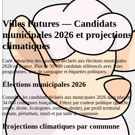
Villes Futures — Candidats
municipales 2026 et projections
climatiques
Carte interactive des candidats déclarés aux élections municipales
2026 en France. Plus de 50 000 candidats référencés avec leurs
programmes, sites de campagne et étiquettes politiques.
Élections municipales 2026
Consultez les candidats déclarés aux municipales 2026 dans plus de
34 000 communes françaises. Filtrez par couleur politique (gauche,
centre, droite, écologistes, extrême-droite), par profil territorial
(urbain, périurbain, rural) et par taille de commune.
Projections climatiques par commune