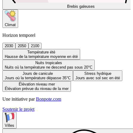
Brebis galeuses
Climat
Horizon temporel
2030
2050
2100
Température été
Hausse de la température moyenne en été
Nuits tropicales
Nuits où la température ne descend pas sous 20°C
Jours de canicule
Stress hydrique
Jours où la température dépasse 35°C
Jours avec sol sec en été
Élévation niveau mer
Élévation prévue du niveau de la mer
Une initiative par
Bonpote.com
Soutenir le projet
Villes