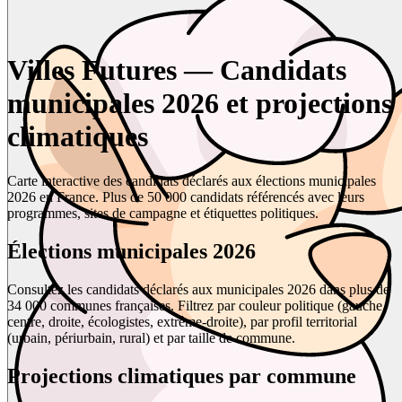
Villes Futures — Candidats
municipales 2026 et projections
climatiques
Carte interactive des candidats déclarés aux élections municipales
2026 en France. Plus de 50 000 candidats référencés avec leurs
programmes, sites de campagne et étiquettes politiques.
Élections municipales 2026
Consultez les candidats déclarés aux municipales 2026 dans plus de
34 000 communes françaises. Filtrez par couleur politique (gauche,
centre, droite, écologistes, extrême-droite), par profil territorial
(urbain, périurbain, rural) et par taille de commune.
Projections climatiques par commune