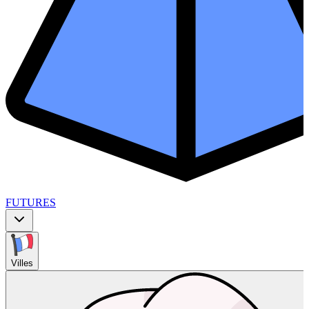
FUTURES
Villes