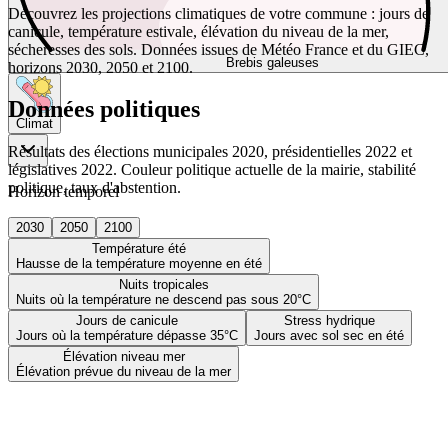
Découvrez les projections climatiques de votre commune : jours de
canicule, température estivale, élévation du niveau de la mer,
sécheresses des sols. Données issues de Météo France et du GIEC,
Brebis galeuses
horizons 2030, 2050 et 2100.
Données politiques
Climat
Résultats des élections municipales 2020, présidentielles 2022 et
législatives 2022. Couleur politique actuelle de la mairie, stabilité
politique, taux d'abstention.
Horizon temporel
2030
2050
2100
Température été
Hausse de la température moyenne en été
Nuits tropicales
Nuits où la température ne descend pas sous 20°C
Jours de canicule
Stress hydrique
Jours où la température dépasse 35°C
Jours avec sol sec en été
Élévation niveau mer
Élévation prévue du niveau de la mer