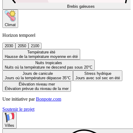
Brebis galeuses
Climat
Horizon temporel
2030
2050
2100
Température été
Hausse de la température moyenne en été
Nuits tropicales
Nuits où la température ne descend pas sous 20°C
Jours de canicule
Stress hydrique
Jours où la température dépasse 35°C
Jours avec sol sec en été
Élévation niveau mer
Élévation prévue du niveau de la mer
Une initiative par
Bonpote.com
Soutenir le projet
Villes