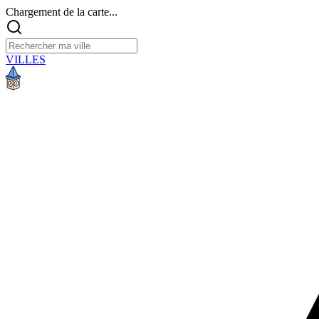
Chargement de la carte...
VILLES