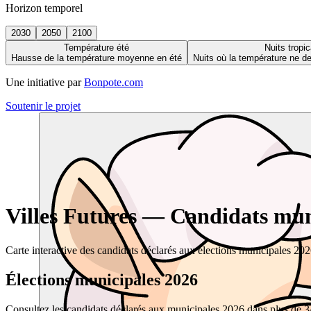
Horizon temporel
2030
2050
2100
Température été
Nuits tropic
Hausse de la température moyenne en été
Nuits où la température ne 
Une initiative par
Bonpote.com
Soutenir le projet
Villes Futures — Candidats muni
Carte interactive des candidats déclarés aux élections municipales 20
Élections municipales 2026
Consultez les candidats déclarés aux municipales 2026 dans plus de 34 0