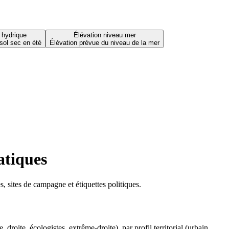
 hydrique
Élévation niveau mer
sol sec en été
Élévation prévue du niveau de la mer
atiques
 sites de campagne et étiquettes politiques.
oite, écologistes, extrême-droite), par profil territorial (urbain,