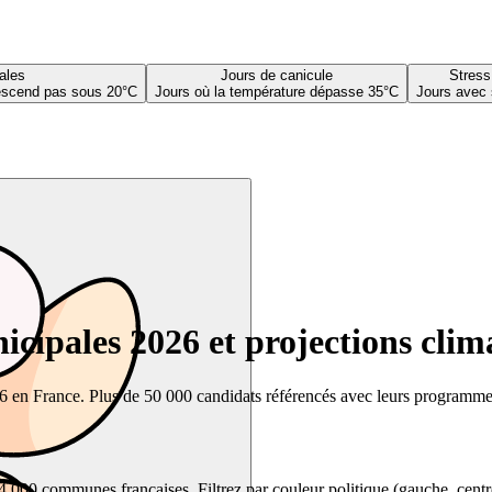
ales
Jours de canicule
Stress
descend pas sous 20°C
Jours où la température dépasse 35°C
Jours avec 
cipales 2026 et projections clim
26 en France. Plus de 50 000 candidats référencés avec leurs programmes,
00 communes françaises. Filtrez par couleur politique (gauche, centre, dr