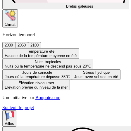
Brebis galeuses
Climat
Horizon temporel
2030
2050
2100
Température été
Hausse de la température moyenne en été
Nuits tropicales
Nuits où la température ne descend pas sous 20°C
Jours de canicule
Stress hydrique
Jours où la température dépasse 35°C
Jours avec sol sec en été
Élévation niveau mer
Élévation prévue du niveau de la mer
Une initiative par
Bonpote.com
Soutenir le projet
Villes