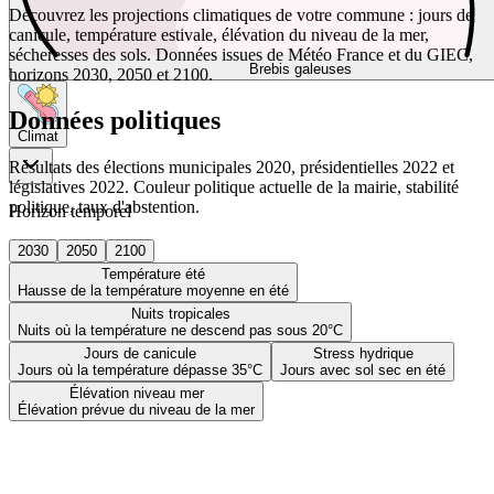
Découvrez les projections climatiques de votre commune : jours de
canicule, température estivale, élévation du niveau de la mer,
sécheresses des sols. Données issues de Météo France et du GIEC,
Brebis galeuses
horizons 2030, 2050 et 2100.
Données politiques
Climat
Résultats des élections municipales 2020, présidentielles 2022 et
législatives 2022. Couleur politique actuelle de la mairie, stabilité
politique, taux d'abstention.
Horizon temporel
2030
2050
2100
Température été
Hausse de la température moyenne en été
Nuits tropicales
Nuits où la température ne descend pas sous 20°C
Jours de canicule
Stress hydrique
Jours où la température dépasse 35°C
Jours avec sol sec en été
Élévation niveau mer
Élévation prévue du niveau de la mer