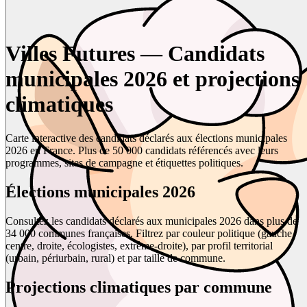
Villes Futures — Candidats
municipales 2026 et projections
climatiques
Carte interactive des candidats déclarés aux élections municipales
2026 en France. Plus de 50 000 candidats référencés avec leurs
programmes, sites de campagne et étiquettes politiques.
Élections municipales 2026
Consultez les candidats déclarés aux municipales 2026 dans plus de
34 000 communes françaises. Filtrez par couleur politique (gauche,
centre, droite, écologistes, extrême-droite), par profil territorial
(urbain, périurbain, rural) et par taille de commune.
Projections climatiques par commune