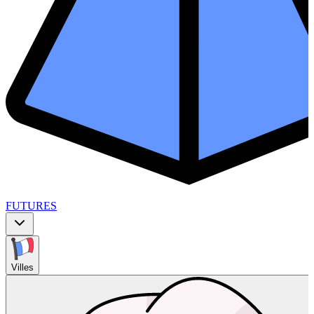
FUTURES
Villes