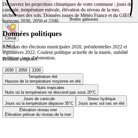
Découvrez les projections climatiques de votre commune : jours de
canicule, température estivale, élévation du niveau de la mer,
sécheresses des sols. Données issues de Météo France et du GIEC,
Brebis galeuses
horizons 2030, 2050 et 2100.
Données politiques
Climat
Résultats des élections municipales 2020, présidentielles 2022 et
législatives 2022. Couleur politique actuelle de la mairie, stabilité
politique, taux d'abstention.
Horizon temporel
2030
2050
2100
Température été
Hausse de la température moyenne en été
Nuits tropicales
Nuits où la température ne descend pas sous 20°C
Jours de canicule
Stress hydrique
Jours où la température dépasse 35°C
Jours avec sol sec en été
Élévation niveau mer
Élévation prévue du niveau de la mer