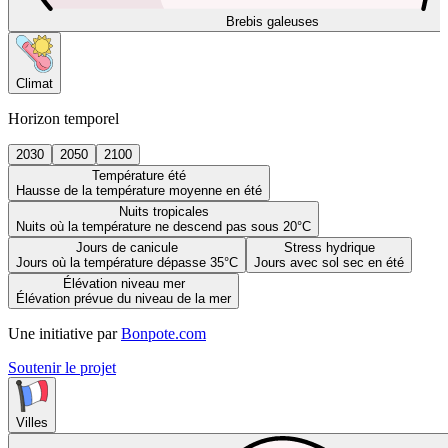
Brebis galeuses
Climat
Horizon temporel
2030
2050
2100
Température été
Hausse de la température moyenne en été
Nuits tropicales
Nuits où la température ne descend pas sous 20°C
Jours de canicule
Stress hydrique
Jours où la température dépasse 35°C
Jours avec sol sec en été
Élévation niveau mer
Élévation prévue du niveau de la mer
Une initiative par
Bonpote.com
Soutenir le projet
Villes