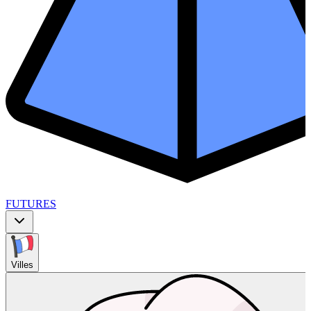
FUTURES
Villes