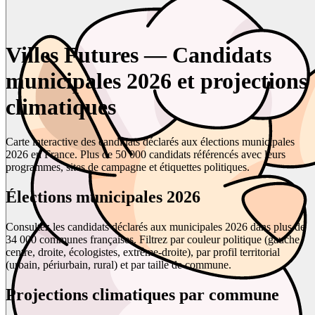
Villes Futures — Candidats
municipales 2026 et projections
climatiques
Carte interactive des candidats déclarés aux élections municipales
2026 en France. Plus de 50 000 candidats référencés avec leurs
programmes, sites de campagne et étiquettes politiques.
Élections municipales 2026
Consultez les candidats déclarés aux municipales 2026 dans plus de
34 000 communes françaises. Filtrez par couleur politique (gauche,
centre, droite, écologistes, extrême-droite), par profil territorial
(urbain, périurbain, rural) et par taille de commune.
Projections climatiques par commune