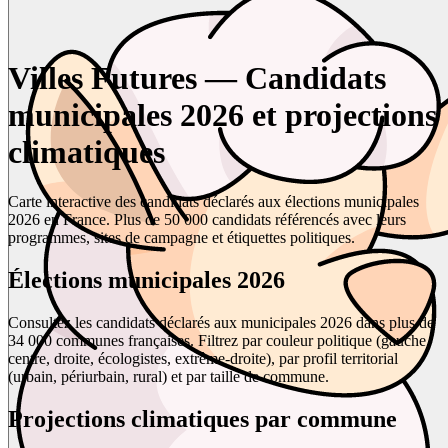
Villes Futures — Candidats
municipales 2026 et projections
climatiques
Carte interactive des candidats déclarés aux élections municipales
2026 en France. Plus de 50 000 candidats référencés avec leurs
programmes, sites de campagne et étiquettes politiques.
Élections municipales 2026
Consultez les candidats déclarés aux municipales 2026 dans plus de
34 000 communes françaises. Filtrez par couleur politique (gauche,
centre, droite, écologistes, extrême-droite), par profil territorial
(urbain, périurbain, rural) et par taille de commune.
Projections climatiques par commune