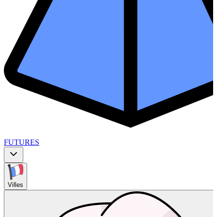
FUTURES
Villes