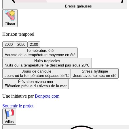
Brebis galeuses
Climat
Horizon temporel
2030
2050
2100
Température été
Hausse de la température moyenne en été
Nuits tropicales
Nuits où la température ne descend pas sous 20°C
Jours de canicule
Stress hydrique
Jours où la température dépasse 35°C
Jours avec sol sec en été
Élévation niveau mer
Élévation prévue du niveau de la mer
Une initiative par
Bonpote.com
Soutenir le projet
Villes