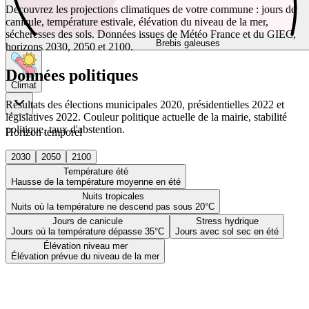
Découvrez les projections climatiques de votre commune : jours de
canicule, température estivale, élévation du niveau de la mer,
sécheresses des sols. Données issues de Météo France et du GIEC,
Brebis galeuses
horizons 2030, 2050 et 2100.
Données politiques
Climat
Résultats des élections municipales 2020, présidentielles 2022 et
législatives 2022. Couleur politique actuelle de la mairie, stabilité
politique, taux d'abstention.
Horizon temporel
2030
2050
2100
Température été
Hausse de la température moyenne en été
Nuits tropicales
Nuits où la température ne descend pas sous 20°C
Jours de canicule
Stress hydrique
Jours où la température dépasse 35°C
Jours avec sol sec en été
Élévation niveau mer
Élévation prévue du niveau de la mer