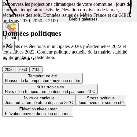
Découvrez les projections climatiques de votre commune : jours de
canicule, température estivale, élévation du niveau de la mer,
sécheresses des sols. Données issues de Météo France et du GIEC,
Brebis galeuses
horizons 2030, 2050 et 2100.
Données politiques
Climat
Résultats des élections municipales 2020, présidentielles 2022 et
législatives 2022. Couleur politique actuelle de la mairie, stabilité
politique, taux d'abstention.
Horizon temporel
2030
2050
2100
Température été
Hausse de la température moyenne en été
Nuits tropicales
Nuits où la température ne descend pas sous 20°C
Jours de canicule
Stress hydrique
Jours où la température dépasse 35°C
Jours avec sol sec en été
Élévation niveau mer
Élévation prévue du niveau de la mer