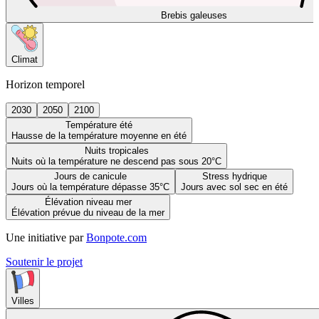
Brebis galeuses
Climat
Horizon temporel
2030
2050
2100
Température été
Hausse de la température moyenne en été
Nuits tropicales
Nuits où la température ne descend pas sous 20°C
Jours de canicule
Stress hydrique
Jours où la température dépasse 35°C
Jours avec sol sec en été
Élévation niveau mer
Élévation prévue du niveau de la mer
Une initiative par
Bonpote.com
Soutenir le projet
Villes