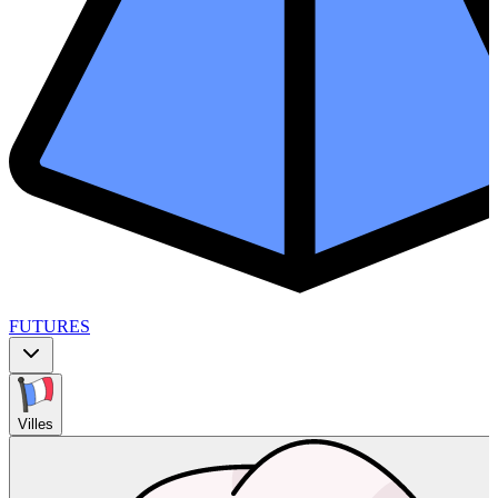
FUTURES
Villes