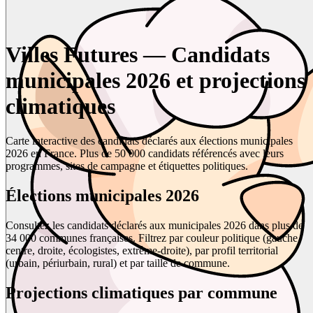
Villes Futures — Candidats
municipales 2026 et projections
climatiques
Carte interactive des candidats déclarés aux élections municipales
2026 en France. Plus de 50 000 candidats référencés avec leurs
programmes, sites de campagne et étiquettes politiques.
Élections municipales 2026
Consultez les candidats déclarés aux municipales 2026 dans plus de
34 000 communes françaises. Filtrez par couleur politique (gauche,
centre, droite, écologistes, extrême-droite), par profil territorial
(urbain, périurbain, rural) et par taille de commune.
Projections climatiques par commune