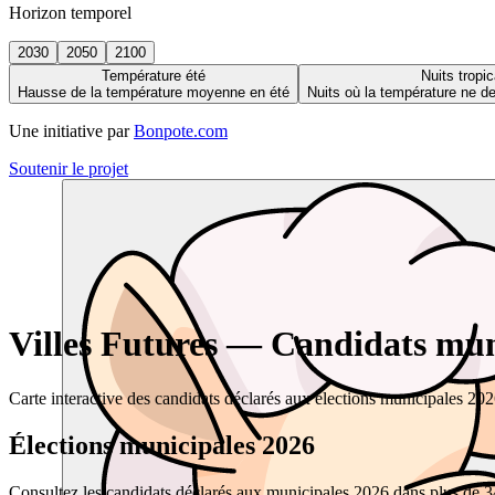
Horizon temporel
2030
2050
2100
Température été
Nuits tropic
Hausse de la température moyenne en été
Nuits où la température ne 
Une initiative par
Bonpote.com
Soutenir le projet
Villes Futures — Candidats muni
Carte interactive des candidats déclarés aux élections municipales 20
Élections municipales 2026
Consultez les candidats déclarés aux municipales 2026 dans plus de 34 0