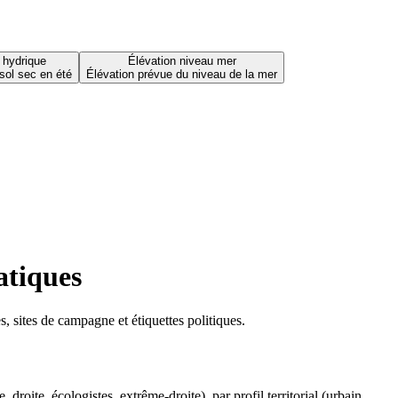
 hydrique
Élévation niveau mer
sol sec en été
Élévation prévue du niveau de la mer
atiques
 sites de campagne et étiquettes politiques.
oite, écologistes, extrême-droite), par profil territorial (urbain,