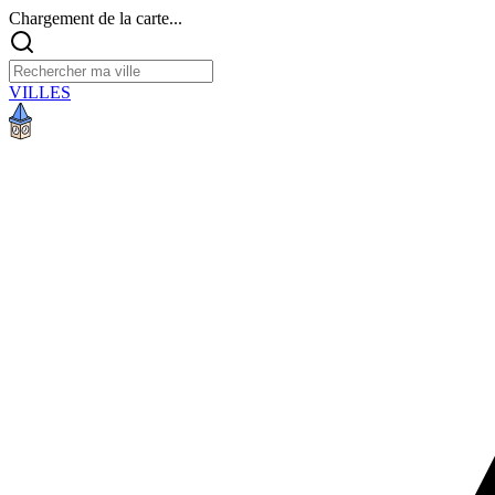
Chargement de la carte...
VILLES