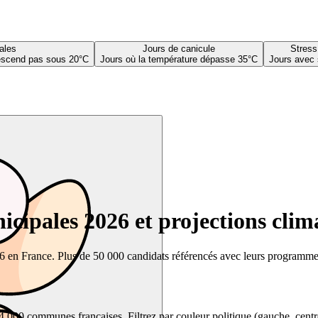
ales
Jours de canicule
Stress
descend pas sous 20°C
Jours où la température dépasse 35°C
Jours avec 
cipales 2026 et projections clim
26 en France. Plus de 50 000 candidats référencés avec leurs programmes,
00 communes françaises. Filtrez par couleur politique (gauche, centre, dr