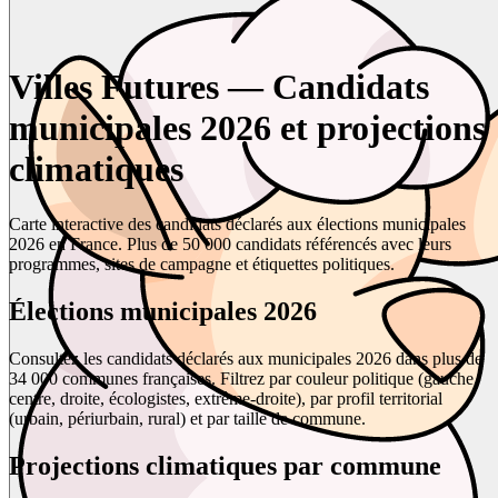
Villes Futures — Candidats
municipales 2026 et projections
climatiques
Carte interactive des candidats déclarés aux élections municipales
2026 en France. Plus de 50 000 candidats référencés avec leurs
programmes, sites de campagne et étiquettes politiques.
Élections municipales 2026
Consultez les candidats déclarés aux municipales 2026 dans plus de
34 000 communes françaises. Filtrez par couleur politique (gauche,
centre, droite, écologistes, extrême-droite), par profil territorial
(urbain, périurbain, rural) et par taille de commune.
Projections climatiques par commune