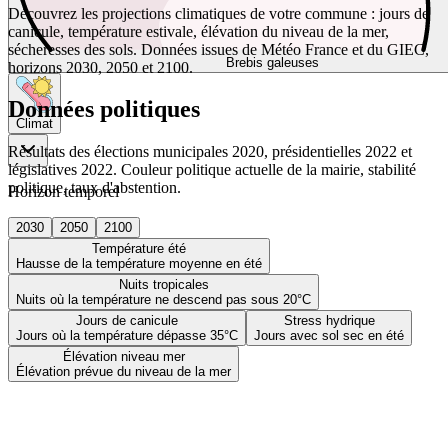
Découvrez les projections climatiques de votre commune : jours de
canicule, température estivale, élévation du niveau de la mer,
sécheresses des sols. Données issues de Météo France et du GIEC,
Brebis galeuses
horizons 2030, 2050 et 2100.
Données politiques
Climat
Résultats des élections municipales 2020, présidentielles 2022 et
législatives 2022. Couleur politique actuelle de la mairie, stabilité
politique, taux d'abstention.
Horizon temporel
2030
2050
2100
Température été
Hausse de la température moyenne en été
Nuits tropicales
Nuits où la température ne descend pas sous 20°C
Jours de canicule
Stress hydrique
Jours où la température dépasse 35°C
Jours avec sol sec en été
Élévation niveau mer
Élévation prévue du niveau de la mer