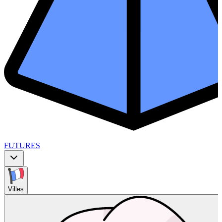
FUTURES
Villes