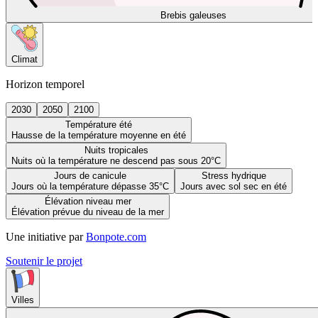
Brebis galeuses
Climat
Horizon temporel
2030
2050
2100
Température été
Hausse de la température moyenne en été
Nuits tropicales
Nuits où la température ne descend pas sous 20°C
Jours de canicule
Stress hydrique
Jours où la température dépasse 35°C
Jours avec sol sec en été
Élévation niveau mer
Élévation prévue du niveau de la mer
Une initiative par
Bonpote.com
Soutenir le projet
Villes