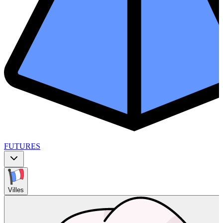
FUTURES
Villes