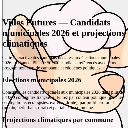
Villes Futures — Candidats
municipales 2026 et projections
climatiques
Carte interactive des candidats déclarés aux élections municipales
2026 en France. Plus de 50 000 candidats référencés avec leurs
programmes, sites de campagne et étiquettes politiques.
Élections municipales 2026
Consultez les candidats déclarés aux municipales 2026 dans plus de
34 000 communes françaises. Filtrez par couleur politique (gauche,
centre, droite, écologistes, extrême-droite), par profil territorial
(urbain, périurbain, rural) et par taille de commune.
Projections climatiques par commune