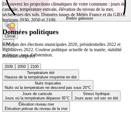
Découvrez les projections climatiques de votre commune : jours de
canicule, température estivale, élévation du niveau de la mer,
sécheresses des sols. Données issues de Météo France et du GIEC,
Brebis galeuses
horizons 2030, 2050 et 2100.
Données politiques
Climat
Résultats des élections municipales 2020, présidentielles 2022 et
législatives 2022. Couleur politique actuelle de la mairie, stabilité
politique, taux d'abstention.
Horizon temporel
2030
2050
2100
Température été
Hausse de la température moyenne en été
Nuits tropicales
Nuits où la température ne descend pas sous 20°C
Jours de canicule
Stress hydrique
Jours où la température dépasse 35°C
Jours avec sol sec en été
Élévation niveau mer
Élévation prévue du niveau de la mer