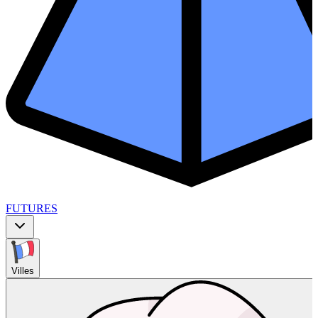
FUTURES
Villes