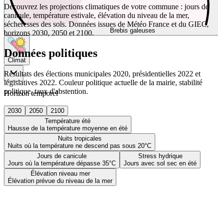
Découvrez les projections climatiques de votre commune : jours de
canicule, température estivale, élévation du niveau de la mer,
sécheresses des sols. Données issues de Météo France et du GIEC,
Brebis galeuses
horizons 2030, 2050 et 2100.
Données politiques
Climat
Résultats des élections municipales 2020, présidentielles 2022 et
législatives 2022. Couleur politique actuelle de la mairie, stabilité
politique, taux d'abstention.
Horizon temporel
2030
2050
2100
Température été
Hausse de la température moyenne en été
Nuits tropicales
Nuits où la température ne descend pas sous 20°C
Jours de canicule
Stress hydrique
Jours où la température dépasse 35°C
Jours avec sol sec en été
Élévation niveau mer
Élévation prévue du niveau de la mer