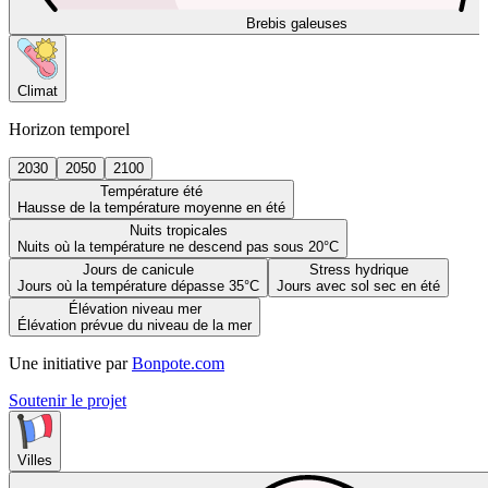
Brebis galeuses
Climat
Horizon temporel
2030
2050
2100
Température été
Hausse de la température moyenne en été
Nuits tropicales
Nuits où la température ne descend pas sous 20°C
Jours de canicule
Stress hydrique
Jours où la température dépasse 35°C
Jours avec sol sec en été
Élévation niveau mer
Élévation prévue du niveau de la mer
Une initiative par
Bonpote.com
Soutenir le projet
Villes