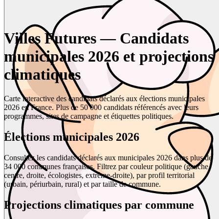
Villes Futures — Candidats
municipales 2026 et projections
climatiques
Carte interactive des candidats déclarés aux élections municipales
2026 en France. Plus de 50 000 candidats référencés avec leurs
programmes, sites de campagne et étiquettes politiques.
Élections municipales 2026
Consultez les candidats déclarés aux municipales 2026 dans plus de
34 000 communes françaises. Filtrez par couleur politique (gauche,
centre, droite, écologistes, extrême-droite), par profil territorial
(urbain, périurbain, rural) et par taille de commune.
Projections climatiques par commune