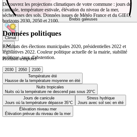
Découvrez les projections climatiques de votre commune : jours de
canicule, température estivale, élévation du niveau de la mer,
sécheresses des sols. Données issues de Météo France et du GIEC,
Brebis galeuses
horizons 2030, 2050 et 2100.
Données politiques
Climat
Résultats des élections municipales 2020, présidentielles 2022 et
législatives 2022. Couleur politique actuelle de la mairie, stabilité
politique, taux d'abstention.
Horizon temporel
2030
2050
2100
Température été
Hausse de la température moyenne en été
Nuits tropicales
Nuits où la température ne descend pas sous 20°C
Jours de canicule
Stress hydrique
Jours où la température dépasse 35°C
Jours avec sol sec en été
Élévation niveau mer
Élévation prévue du niveau de la mer