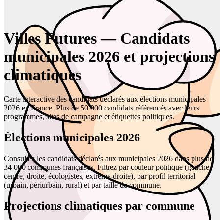
Villes Futures — Candidats
municipales 2026 et projections
climatiques
Carte interactive des candidats déclarés aux élections municipales
2026 en France. Plus de 50 000 candidats référencés avec leurs
programmes, sites de campagne et étiquettes politiques.
Élections municipales 2026
Consultez les candidats déclarés aux municipales 2026 dans plus de
34 000 communes françaises. Filtrez par couleur politique (gauche,
centre, droite, écologistes, extrême-droite), par profil territorial
(urbain, périurbain, rural) et par taille de commune.
Projections climatiques par commune