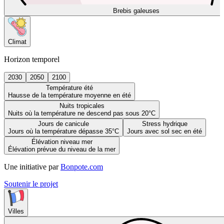
Brebis galeuses
Climat
Horizon temporel
2030
2050
2100
Température été
Hausse de la température moyenne en été
Nuits tropicales
Nuits où la température ne descend pas sous 20°C
Jours de canicule
Stress hydrique
Jours où la température dépasse 35°C
Jours avec sol sec en été
Élévation niveau mer
Élévation prévue du niveau de la mer
Une initiative par
Bonpote.com
Soutenir le projet
Villes