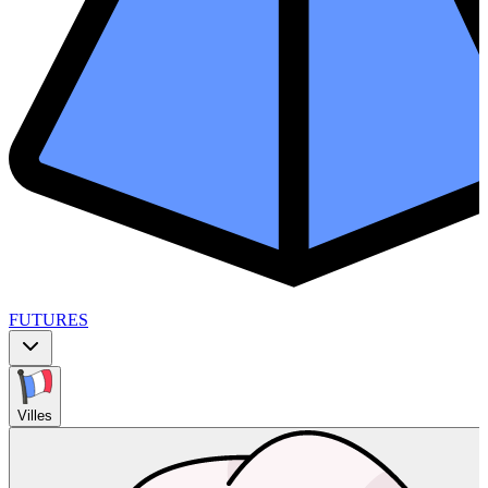
FUTURES
Villes