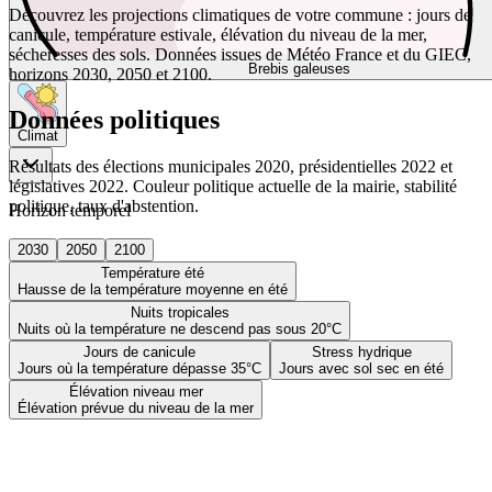
Découvrez les projections climatiques de votre commune : jours de
canicule, température estivale, élévation du niveau de la mer,
sécheresses des sols. Données issues de Météo France et du GIEC,
Brebis galeuses
horizons 2030, 2050 et 2100.
Données politiques
Climat
Résultats des élections municipales 2020, présidentielles 2022 et
législatives 2022. Couleur politique actuelle de la mairie, stabilité
politique, taux d'abstention.
Horizon temporel
2030
2050
2100
Température été
Hausse de la température moyenne en été
Nuits tropicales
Nuits où la température ne descend pas sous 20°C
Jours de canicule
Stress hydrique
Jours où la température dépasse 35°C
Jours avec sol sec en été
Élévation niveau mer
Élévation prévue du niveau de la mer