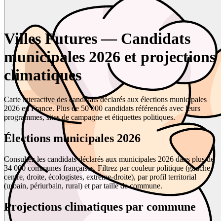
Villes Futures — Candidats
municipales 2026 et projections
climatiques
Carte interactive des candidats déclarés aux élections municipales
2026 en France. Plus de 50 000 candidats référencés avec leurs
programmes, sites de campagne et étiquettes politiques.
Élections municipales 2026
Consultez les candidats déclarés aux municipales 2026 dans plus de
34 000 communes françaises. Filtrez par couleur politique (gauche,
centre, droite, écologistes, extrême-droite), par profil territorial
(urbain, périurbain, rural) et par taille de commune.
Projections climatiques par commune