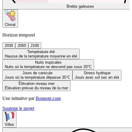
Brebis galeuses
Climat
Horizon temporel
2030
2050
2100
Température été
Hausse de la température moyenne en été
Nuits tropicales
Nuits où la température ne descend pas sous 20°C
Jours de canicule
Stress hydrique
Jours où la température dépasse 35°C
Jours avec sol sec en été
Élévation niveau mer
Élévation prévue du niveau de la mer
Une initiative par
Bonpote.com
Soutenir le projet
Villes