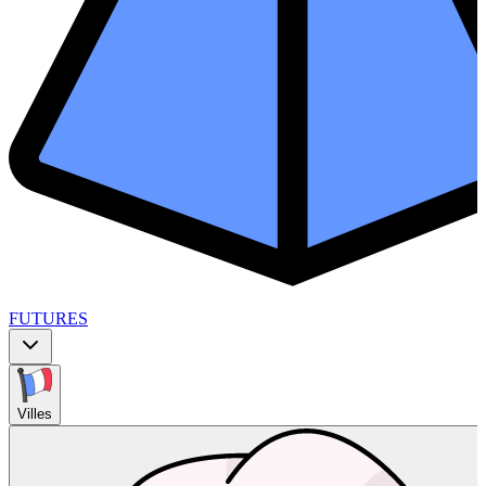
FUTURES
Villes