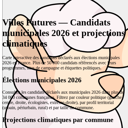
Villes Futures — Candidats
municipales 2026 et projections
climatiques
Carte interactive des candidats déclarés aux élections municipales
2026 en France. Plus de 50 000 candidats référencés avec leurs
programmes, sites de campagne et étiquettes politiques.
Élections municipales 2026
Consultez les candidats déclarés aux municipales 2026 dans plus de
34 000 communes françaises. Filtrez par couleur politique (gauche,
centre, droite, écologistes, extrême-droite), par profil territorial
(urbain, périurbain, rural) et par taille de commune.
Projections climatiques par commune