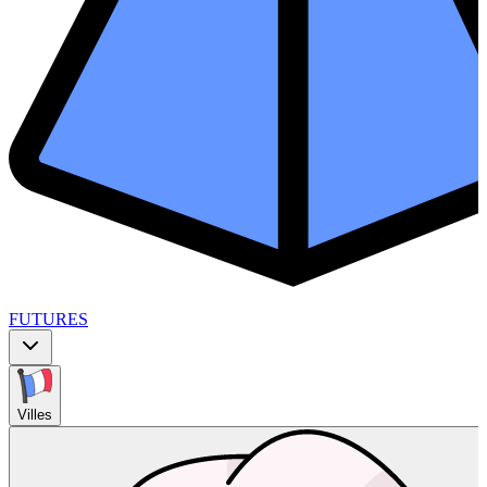
FUTURES
Villes