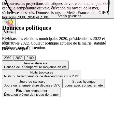
Découvrez les projections climatiques de votre commune : jours de
canicule, température estivale, élévation du niveau de la mer,
sécheresses des sols. Données issues de Météo France et du GIEC,
Brebis galeuses
horizons 2030, 2050 et 2100.
Données politiques
Climat
Résultats des élections municipales 2020, présidentielles 2022 et
législatives 2022. Couleur politique actuelle de la mairie, stabilité
politique, taux d'abstention.
Horizon temporel
2030
2050
2100
Température été
Hausse de la température moyenne en été
Nuits tropicales
Nuits où la température ne descend pas sous 20°C
Jours de canicule
Stress hydrique
Jours où la température dépasse 35°C
Jours avec sol sec en été
Élévation niveau mer
Élévation prévue du niveau de la mer