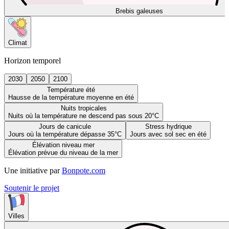
Brebis galeuses
Climat
Horizon temporel
2030
2050
2100
Température été
Hausse de la température moyenne en été
Nuits tropicales
Nuits où la température ne descend pas sous 20°C
Jours de canicule
Stress hydrique
Jours où la température dépasse 35°C
Jours avec sol sec en été
Élévation niveau mer
Élévation prévue du niveau de la mer
Une initiative par
Bonpote.com
Soutenir le projet
Villes