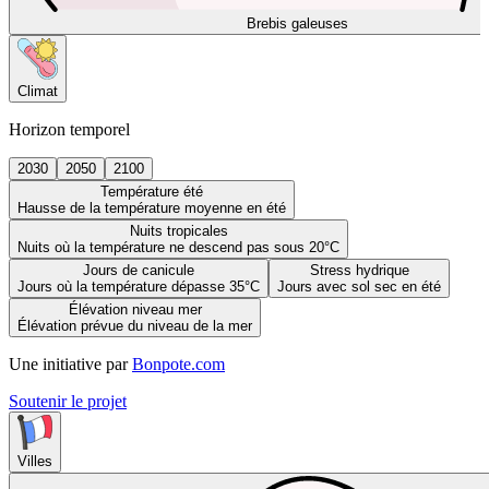
Brebis galeuses
Climat
Horizon temporel
2030
2050
2100
Température été
Hausse de la température moyenne en été
Nuits tropicales
Nuits où la température ne descend pas sous 20°C
Jours de canicule
Stress hydrique
Jours où la température dépasse 35°C
Jours avec sol sec en été
Élévation niveau mer
Élévation prévue du niveau de la mer
Une initiative par
Bonpote.com
Soutenir le projet
Villes