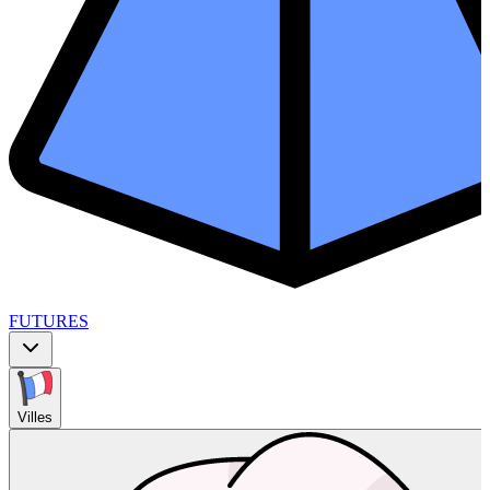
FUTURES
Villes