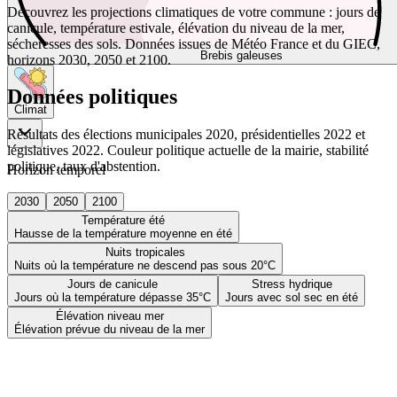
Découvrez les projections climatiques de votre commune : jours de
canicule, température estivale, élévation du niveau de la mer,
sécheresses des sols. Données issues de Météo France et du GIEC,
Brebis galeuses
horizons 2030, 2050 et 2100.
Données politiques
Climat
Résultats des élections municipales 2020, présidentielles 2022 et
législatives 2022. Couleur politique actuelle de la mairie, stabilité
politique, taux d'abstention.
Horizon temporel
2030
2050
2100
Température été
Hausse de la température moyenne en été
Nuits tropicales
Nuits où la température ne descend pas sous 20°C
Jours de canicule
Stress hydrique
Jours où la température dépasse 35°C
Jours avec sol sec en été
Élévation niveau mer
Élévation prévue du niveau de la mer