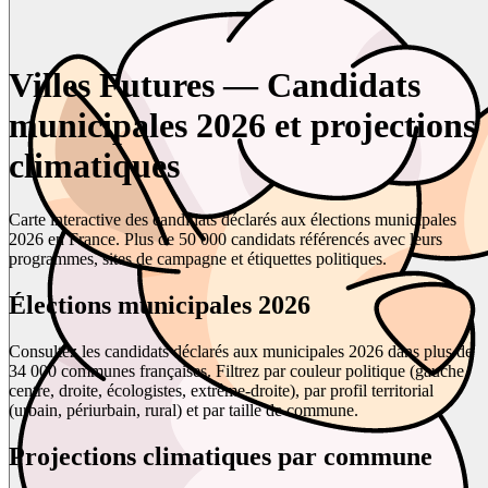
Villes Futures — Candidats
municipales 2026 et projections
climatiques
Carte interactive des candidats déclarés aux élections municipales
2026 en France. Plus de 50 000 candidats référencés avec leurs
programmes, sites de campagne et étiquettes politiques.
Élections municipales 2026
Consultez les candidats déclarés aux municipales 2026 dans plus de
34 000 communes françaises. Filtrez par couleur politique (gauche,
centre, droite, écologistes, extrême-droite), par profil territorial
(urbain, périurbain, rural) et par taille de commune.
Projections climatiques par commune