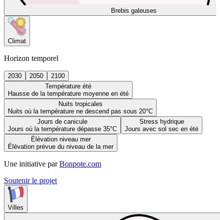
Brebis galeuses
Climat
Horizon temporel
2030
2050
2100
Température été
Hausse de la température moyenne en été
Nuits tropicales
Nuits où la température ne descend pas sous 20°C
Jours de canicule
Stress hydrique
Jours où la température dépasse 35°C
Jours avec sol sec en été
Élévation niveau mer
Élévation prévue du niveau de la mer
Une initiative par
Bonpote.com
Soutenir le projet
Villes