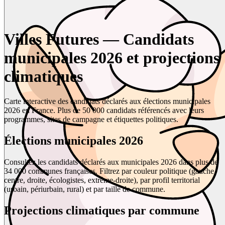
Villes Futures — Candidats
municipales 2026 et projections
climatiques
Carte interactive des candidats déclarés aux élections municipales
2026 en France. Plus de 50 000 candidats référencés avec leurs
programmes, sites de campagne et étiquettes politiques.
Élections municipales 2026
Consultez les candidats déclarés aux municipales 2026 dans plus de
34 000 communes françaises. Filtrez par couleur politique (gauche,
centre, droite, écologistes, extrême-droite), par profil territorial
(urbain, périurbain, rural) et par taille de commune.
Projections climatiques par commune