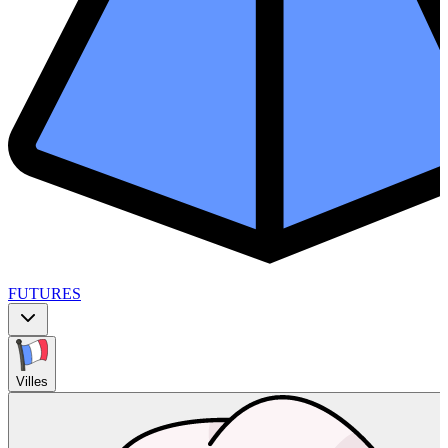
FUTURES
Villes