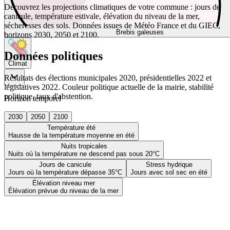
Découvrez les projections climatiques de votre commune : jours de
canicule, température estivale, élévation du niveau de la mer,
sécheresses des sols. Données issues de Météo France et du GIEC,
Brebis galeuses
horizons 2030, 2050 et 2100.
Données politiques
Climat
Résultats des élections municipales 2020, présidentielles 2022 et
législatives 2022. Couleur politique actuelle de la mairie, stabilité
politique, taux d'abstention.
Horizon temporel
2030
2050
2100
Température été
Hausse de la température moyenne en été
Nuits tropicales
Nuits où la température ne descend pas sous 20°C
Jours de canicule
Stress hydrique
Jours où la température dépasse 35°C
Jours avec sol sec en été
Élévation niveau mer
Élévation prévue du niveau de la mer