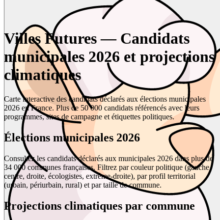
Villes Futures — Candidats
municipales 2026 et projections
climatiques
Carte interactive des candidats déclarés aux élections municipales
2026 en France. Plus de 50 000 candidats référencés avec leurs
programmes, sites de campagne et étiquettes politiques.
Élections municipales 2026
Consultez les candidats déclarés aux municipales 2026 dans plus de
34 000 communes françaises. Filtrez par couleur politique (gauche,
centre, droite, écologistes, extrême-droite), par profil territorial
(urbain, périurbain, rural) et par taille de commune.
Projections climatiques par commune