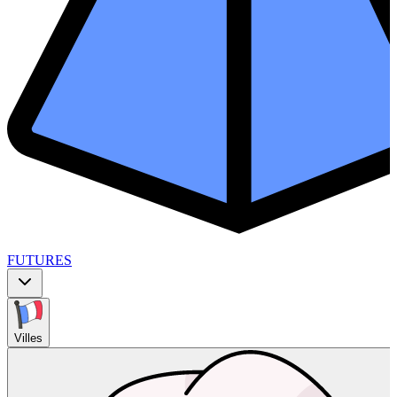
FUTURES
Villes