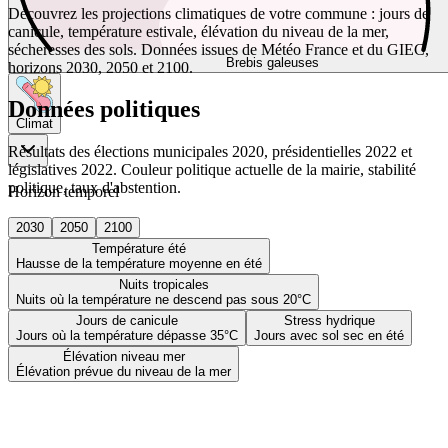
Découvrez les projections climatiques de votre commune : jours de
canicule, température estivale, élévation du niveau de la mer,
sécheresses des sols. Données issues de Météo France et du GIEC,
Brebis galeuses
horizons 2030, 2050 et 2100.
Données politiques
Climat
Résultats des élections municipales 2020, présidentielles 2022 et
législatives 2022. Couleur politique actuelle de la mairie, stabilité
politique, taux d'abstention.
Horizon temporel
2030
2050
2100
Température été
Hausse de la température moyenne en été
Nuits tropicales
Nuits où la température ne descend pas sous 20°C
Jours de canicule
Stress hydrique
Jours où la température dépasse 35°C
Jours avec sol sec en été
Élévation niveau mer
Élévation prévue du niveau de la mer