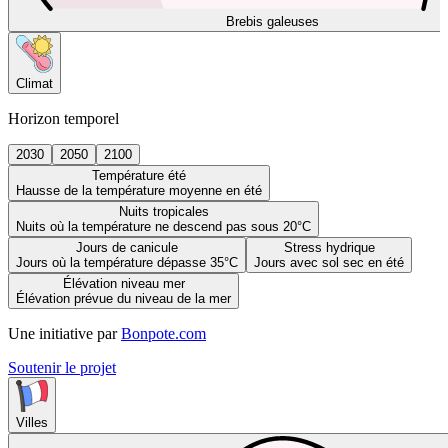
Brebis galeuses
Climat
Horizon temporel
2030
2050
2100
Température été
Hausse de la température moyenne en été
Nuits tropicales
Nuits où la température ne descend pas sous 20°C
Jours de canicule
Stress hydrique
Jours où la température dépasse 35°C
Jours avec sol sec en été
Élévation niveau mer
Élévation prévue du niveau de la mer
Une initiative par
Bonpote.com
Soutenir le projet
Villes