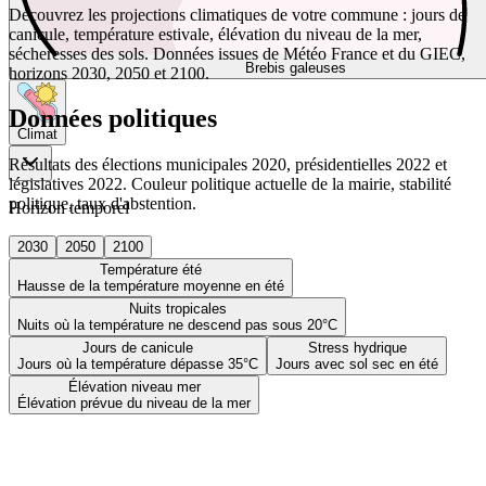
Découvrez les projections climatiques de votre commune : jours de
canicule, température estivale, élévation du niveau de la mer,
sécheresses des sols. Données issues de Météo France et du GIEC,
Brebis galeuses
horizons 2030, 2050 et 2100.
Données politiques
Climat
Résultats des élections municipales 2020, présidentielles 2022 et
législatives 2022. Couleur politique actuelle de la mairie, stabilité
politique, taux d'abstention.
Horizon temporel
2030
2050
2100
Température été
Hausse de la température moyenne en été
Nuits tropicales
Nuits où la température ne descend pas sous 20°C
Jours de canicule
Stress hydrique
Jours où la température dépasse 35°C
Jours avec sol sec en été
Élévation niveau mer
Élévation prévue du niveau de la mer