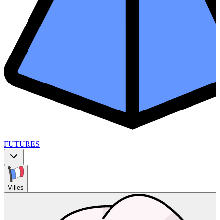
FUTURES
Villes