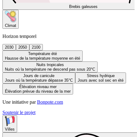
Brebis galeuses
Climat
Horizon temporel
2030
2050
2100
Température été
Hausse de la température moyenne en été
Nuits tropicales
Nuits où la température ne descend pas sous 20°C
Jours de canicule
Stress hydrique
Jours où la température dépasse 35°C
Jours avec sol sec en été
Élévation niveau mer
Élévation prévue du niveau de la mer
Une initiative par
Bonpote.com
Soutenir le projet
Villes