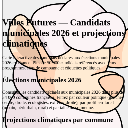
Villes Futures — Candidats
municipales 2026 et projections
climatiques
Carte interactive des candidats déclarés aux élections municipales
2026 en France. Plus de 50 000 candidats référencés avec leurs
programmes, sites de campagne et étiquettes politiques.
Élections municipales 2026
Consultez les candidats déclarés aux municipales 2026 dans plus de
34 000 communes françaises. Filtrez par couleur politique (gauche,
centre, droite, écologistes, extrême-droite), par profil territorial
(urbain, périurbain, rural) et par taille de commune.
Projections climatiques par commune