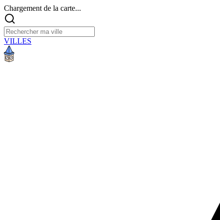
Chargement de la carte...
VILLES