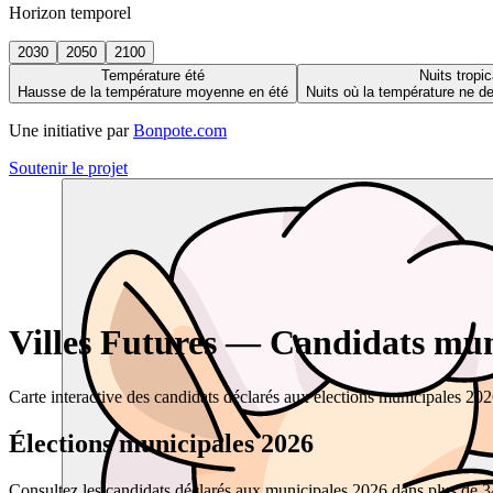
Horizon temporel
2030
2050
2100
Température été
Nuits tropic
Hausse de la température moyenne en été
Nuits où la température ne 
Une initiative par
Bonpote.com
Soutenir le projet
Villes Futures — Candidats muni
Carte interactive des candidats déclarés aux élections municipales 20
Élections municipales 2026
Consultez les candidats déclarés aux municipales 2026 dans plus de 34 0