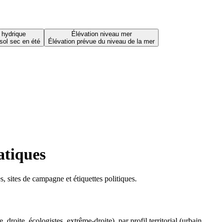
 hydrique
Élévation niveau mer
sol sec en été
Élévation prévue du niveau de la mer
atiques
 sites de campagne et étiquettes politiques.
oite, écologistes, extrême-droite), par profil territorial (urbain,