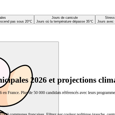
ales
Jours de canicule
Stress
descend pas sous 20°C
Jours où la température dépasse 35°C
Jours avec 
cipales 2026 et projections clim
26 en France. Plus de 50 000 candidats référencés avec leurs programmes,
00 communes françaises. Filtrez par couleur politique (gauche, centre, dr