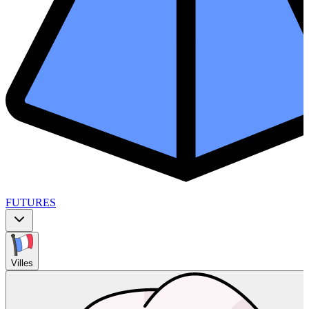
FUTURES
Villes