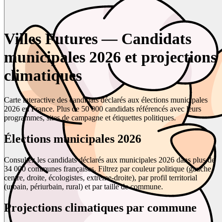
Villes Futures — Candidats
municipales 2026 et projections
climatiques
Carte interactive des candidats déclarés aux élections municipales
2026 en France. Plus de 50 000 candidats référencés avec leurs
programmes, sites de campagne et étiquettes politiques.
Élections municipales 2026
Consultez les candidats déclarés aux municipales 2026 dans plus de
34 000 communes françaises. Filtrez par couleur politique (gauche,
centre, droite, écologistes, extrême-droite), par profil territorial
(urbain, périurbain, rural) et par taille de commune.
Projections climatiques par commune