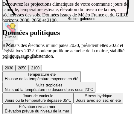
Découvrez les projections climatiques de votre commune : jours de
canicule, température estivale, élévation du niveau de la mer,
sécheresses des sols. Données issues de Météo France et du GIEC,
Brebis galeuses
horizons 2030, 2050 et 2100.
Données politiques
Climat
Résultats des élections municipales 2020, présidentielles 2022 et
législatives 2022. Couleur politique actuelle de la mairie, stabilité
politique, taux d'abstention.
Horizon temporel
2030
2050
2100
Température été
Hausse de la température moyenne en été
Nuits tropicales
Nuits où la température ne descend pas sous 20°C
Jours de canicule
Stress hydrique
Jours où la température dépasse 35°C
Jours avec sol sec en été
Élévation niveau mer
Élévation prévue du niveau de la mer