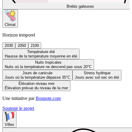
Brebis galeuses
Climat
Horizon temporel
2030
2050
2100
Température été
Hausse de la température moyenne en été
Nuits tropicales
Nuits où la température ne descend pas sous 20°C
Jours de canicule
Stress hydrique
Jours où la température dépasse 35°C
Jours avec sol sec en été
Élévation niveau mer
Élévation prévue du niveau de la mer
Une initiative par
Bonpote.com
Soutenir le projet
Villes