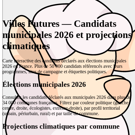
Villes Futures — Candidats
municipales 2026 et projections
climatiques
Carte interactive des candidats déclarés aux élections municipales
2026 en France. Plus de 50 000 candidats référencés avec leurs
programmes, sites de campagne et étiquettes politiques.
Élections municipales 2026
Consultez les candidats déclarés aux municipales 2026 dans plus de
34 000 communes françaises. Filtrez par couleur politique (gauche,
centre, droite, écologistes, extrême-droite), par profil territorial
(urbain, périurbain, rural) et par taille de commune.
Projections climatiques par commune