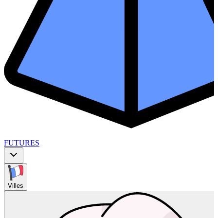
FUTURES
Villes