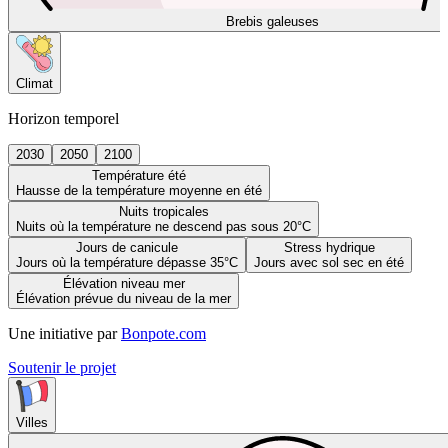
Brebis galeuses
Climat
Horizon temporel
2030
2050
2100
Température été
Hausse de la température moyenne en été
Nuits tropicales
Nuits où la température ne descend pas sous 20°C
Jours de canicule
Stress hydrique
Jours où la température dépasse 35°C
Jours avec sol sec en été
Élévation niveau mer
Élévation prévue du niveau de la mer
Une initiative par
Bonpote.com
Soutenir le projet
Villes