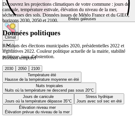
Découvrez les projections climatiques de votre commune : jours de
canicule, température estivale, élévation du niveau de la mer,
sécheresses des sols. Données issues de Météo France et du GIEC,
Brebis galeuses
horizons 2030, 2050 et 2100.
Données politiques
Climat
Résultats des élections municipales 2020, présidentielles 2022 et
législatives 2022. Couleur politique actuelle de la mairie, stabilité
politique, taux d'abstention.
Horizon temporel
2030
2050
2100
Température été
Hausse de la température moyenne en été
Nuits tropicales
Nuits où la température ne descend pas sous 20°C
Jours de canicule
Stress hydrique
Jours où la température dépasse 35°C
Jours avec sol sec en été
Élévation niveau mer
Élévation prévue du niveau de la mer