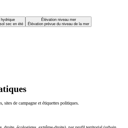
 hydrique
Élévation niveau mer
sol sec en été
Élévation prévue du niveau de la mer
atiques
 sites de campagne et étiquettes politiques.
oite, écologistes, extrême-droite), par profil territorial (urbain,