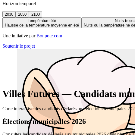
Horizon temporel
2030
2050
2100
Température été
Nuits tropic
Hausse de la température moyenne en été
Nuits où la température ne 
Une initiative par
Bonpote.com
Soutenir le projet
Villes Futures — Candidats muni
Carte interactive des candidats déclarés aux élections municipales 20
Élections municipales 2026
Consultez les candidats déclarés aux municipales 2026 dans plus de 34 0