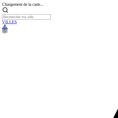
Chargement de la carte...
VILLES