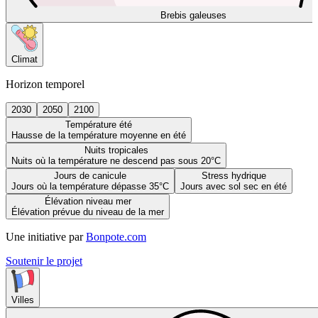
Brebis galeuses
Climat
Horizon temporel
2030
2050
2100
Température été
Hausse de la température moyenne en été
Nuits tropicales
Nuits où la température ne descend pas sous 20°C
Jours de canicule
Stress hydrique
Jours où la température dépasse 35°C
Jours avec sol sec en été
Élévation niveau mer
Élévation prévue du niveau de la mer
Une initiative par
Bonpote.com
Soutenir le projet
Villes