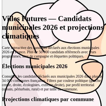
Villes Futures — Candidats
municipales 2026 et projections
climatiques
Carte interactive des candidats déclarés aux élections municipales
2026 en France. Plus de 50 000 candidats référencés avec leurs
programmes, sites de campagne et étiquettes politiques.
Élections municipales 2026
Consultez les candidats déclarés aux municipales 2026 dans plus de
34 000 communes françaises. Filtrez par couleur politique (gauche,
centre, droite, écologistes, extrême-droite), par profil territorial
(urbain, périurbain, rural) et par taille de commune.
Projections climatiques par commune