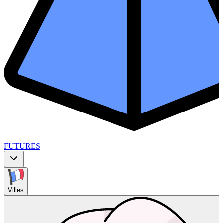
FUTURES
Villes