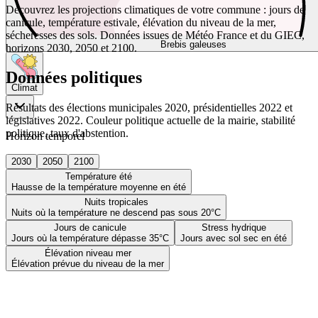
Découvrez les projections climatiques de votre commune : jours de
canicule, température estivale, élévation du niveau de la mer,
sécheresses des sols. Données issues de Météo France et du GIEC,
Brebis galeuses
horizons 2030, 2050 et 2100.
Données politiques
Climat
Résultats des élections municipales 2020, présidentielles 2022 et
législatives 2022. Couleur politique actuelle de la mairie, stabilité
politique, taux d'abstention.
Horizon temporel
2030
2050
2100
Température été
Hausse de la température moyenne en été
Nuits tropicales
Nuits où la température ne descend pas sous 20°C
Jours de canicule
Stress hydrique
Jours où la température dépasse 35°C
Jours avec sol sec en été
Élévation niveau mer
Élévation prévue du niveau de la mer