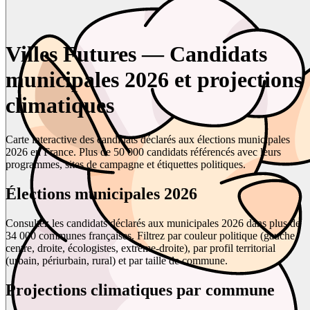
Villes Futures — Candidats
municipales 2026 et projections
climatiques
Carte interactive des candidats déclarés aux élections municipales
2026 en France. Plus de 50 000 candidats référencés avec leurs
programmes, sites de campagne et étiquettes politiques.
Élections municipales 2026
Consultez les candidats déclarés aux municipales 2026 dans plus de
34 000 communes françaises. Filtrez par couleur politique (gauche,
centre, droite, écologistes, extrême-droite), par profil territorial
(urbain, périurbain, rural) et par taille de commune.
Projections climatiques par commune