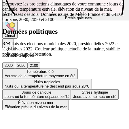
Découvrez les projections climatiques de votre commune : jours de
canicule, température estivale, élévation du niveau de la mer,
sécheresses des sols. Données issues de Météo France et du GIEC,
Brebis galeuses
horizons 2030, 2050 et 2100.
Données politiques
Climat
Résultats des élections municipales 2020, présidentielles 2022 et
législatives 2022. Couleur politique actuelle de la mairie, stabilité
politique, taux d'abstention.
Horizon temporel
2030
2050
2100
Température été
Hausse de la température moyenne en été
Nuits tropicales
Nuits où la température ne descend pas sous 20°C
Jours de canicule
Stress hydrique
Jours où la température dépasse 35°C
Jours avec sol sec en été
Élévation niveau mer
Élévation prévue du niveau de la mer