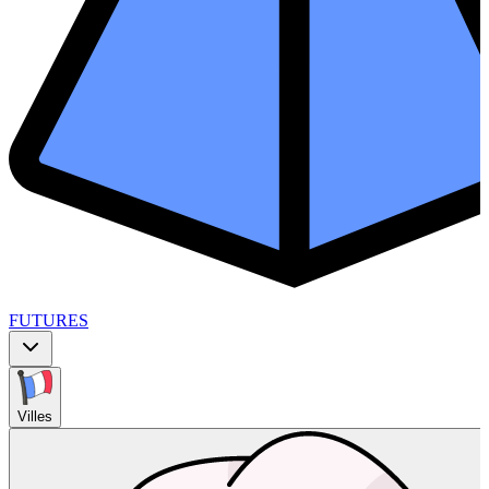
FUTURES
Villes