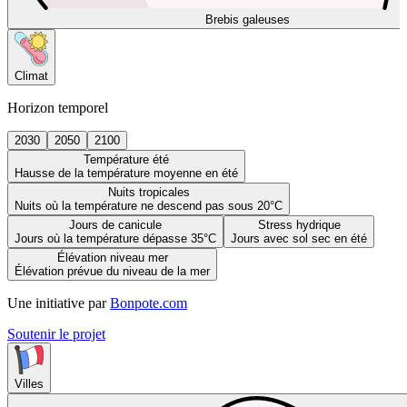
Brebis galeuses
Climat
Horizon temporel
2030
2050
2100
Température été
Hausse de la température moyenne en été
Nuits tropicales
Nuits où la température ne descend pas sous 20°C
Jours de canicule
Stress hydrique
Jours où la température dépasse 35°C
Jours avec sol sec en été
Élévation niveau mer
Élévation prévue du niveau de la mer
Une initiative par
Bonpote.com
Soutenir le projet
Villes