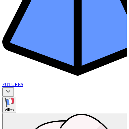
FUTURES
Villes