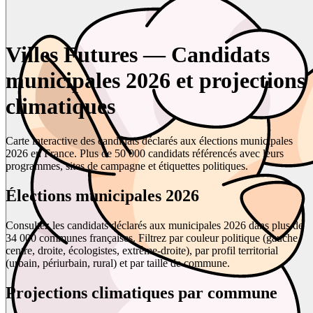
Villes Futures — Candidats
municipales 2026 et projections
climatiques
Carte interactive des candidats déclarés aux élections municipales
2026 en France. Plus de 50 000 candidats référencés avec leurs
programmes, sites de campagne et étiquettes politiques.
Élections municipales 2026
Consultez les candidats déclarés aux municipales 2026 dans plus de
34 000 communes françaises. Filtrez par couleur politique (gauche,
centre, droite, écologistes, extrême-droite), par profil territorial
(urbain, périurbain, rural) et par taille de commune.
Projections climatiques par commune