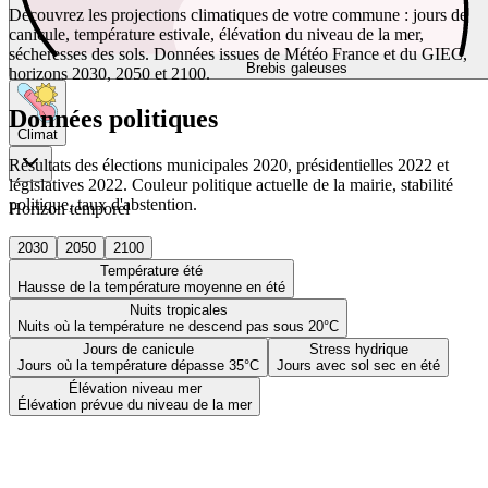
Découvrez les projections climatiques de votre commune : jours de
canicule, température estivale, élévation du niveau de la mer,
sécheresses des sols. Données issues de Météo France et du GIEC,
Brebis galeuses
horizons 2030, 2050 et 2100.
Données politiques
Climat
Résultats des élections municipales 2020, présidentielles 2022 et
législatives 2022. Couleur politique actuelle de la mairie, stabilité
politique, taux d'abstention.
Horizon temporel
2030
2050
2100
Température été
Hausse de la température moyenne en été
Nuits tropicales
Nuits où la température ne descend pas sous 20°C
Jours de canicule
Stress hydrique
Jours où la température dépasse 35°C
Jours avec sol sec en été
Élévation niveau mer
Élévation prévue du niveau de la mer