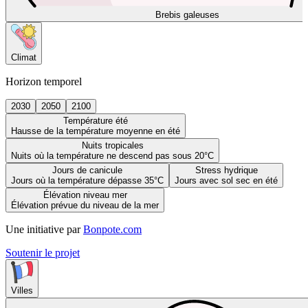
Brebis galeuses
Climat
Horizon temporel
2030
2050
2100
Température été
Hausse de la température moyenne en été
Nuits tropicales
Nuits où la température ne descend pas sous 20°C
Jours de canicule
Stress hydrique
Jours où la température dépasse 35°C
Jours avec sol sec en été
Élévation niveau mer
Élévation prévue du niveau de la mer
Une initiative par
Bonpote.com
Soutenir le projet
Villes