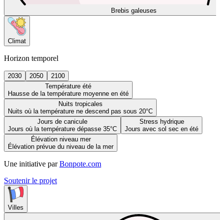
Brebis galeuses
Climat
Horizon temporel
2030
2050
2100
Température été
Hausse de la température moyenne en été
Nuits tropicales
Nuits où la température ne descend pas sous 20°C
Jours de canicule
Stress hydrique
Jours où la température dépasse 35°C
Jours avec sol sec en été
Élévation niveau mer
Élévation prévue du niveau de la mer
Une initiative par
Bonpote.com
Soutenir le projet
Villes