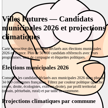
Villes Futures — Candidats
municipales 2026 et projections
climatiques
Carte interactive des candidats déclarés aux élections municipales
2026 en France. Plus de 50 000 candidats référencés avec leurs
programmes, sites de campagne et étiquettes politiques.
Élections municipales 2026
Consultez les candidats déclarés aux municipales 2026 dans plus de
34 000 communes françaises. Filtrez par couleur politique (gauche,
centre, droite, écologistes, extrême-droite), par profil territorial
(urbain, périurbain, rural) et par taille de commune.
Projections climatiques par commune