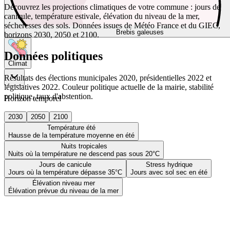
Découvrez les projections climatiques de votre commune : jours de
canicule, température estivale, élévation du niveau de la mer,
sécheresses des sols. Données issues de Météo France et du GIEC,
Brebis galeuses
horizons 2030, 2050 et 2100.
Données politiques
Climat
Résultats des élections municipales 2020, présidentielles 2022 et
législatives 2022. Couleur politique actuelle de la mairie, stabilité
politique, taux d'abstention.
Horizon temporel
2030
2050
2100
Température été
Hausse de la température moyenne en été
Nuits tropicales
Nuits où la température ne descend pas sous 20°C
Jours de canicule
Stress hydrique
Jours où la température dépasse 35°C
Jours avec sol sec en été
Élévation niveau mer
Élévation prévue du niveau de la mer