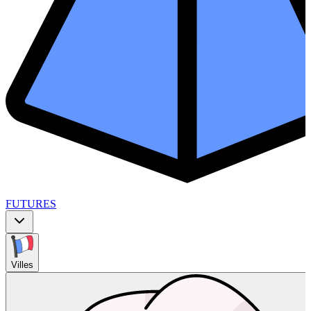
FUTURES
Villes