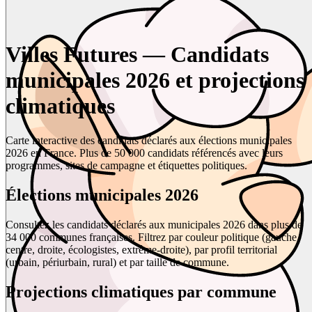
Villes Futures — Candidats
municipales 2026 et projections
climatiques
Carte interactive des candidats déclarés aux élections municipales
2026 en France. Plus de 50 000 candidats référencés avec leurs
programmes, sites de campagne et étiquettes politiques.
Élections municipales 2026
Consultez les candidats déclarés aux municipales 2026 dans plus de
34 000 communes françaises. Filtrez par couleur politique (gauche,
centre, droite, écologistes, extrême-droite), par profil territorial
(urbain, périurbain, rural) et par taille de commune.
Projections climatiques par commune