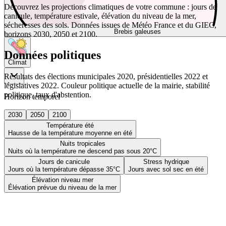
Découvrez les projections climatiques de votre commune : jours de
canicule, température estivale, élévation du niveau de la mer,
sécheresses des sols. Données issues de Météo France et du GIEC,
Brebis galeuses
horizons 2030, 2050 et 2100.
Données politiques
Climat
Résultats des élections municipales 2020, présidentielles 2022 et
législatives 2022. Couleur politique actuelle de la mairie, stabilité
politique, taux d'abstention.
Horizon temporel
2030
2050
2100
Température été
Hausse de la température moyenne en été
Nuits tropicales
Nuits où la température ne descend pas sous 20°C
Jours de canicule
Stress hydrique
Jours où la température dépasse 35°C
Jours avec sol sec en été
Élévation niveau mer
Élévation prévue du niveau de la mer