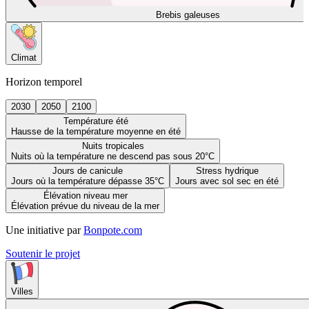
Brebis galeuses
Climat
Horizon temporel
2030
2050
2100
Température été
Hausse de la température moyenne en été
Nuits tropicales
Nuits où la température ne descend pas sous 20°C
Jours de canicule
Stress hydrique
Jours où la température dépasse 35°C
Jours avec sol sec en été
Élévation niveau mer
Élévation prévue du niveau de la mer
Une initiative par
Bonpote.com
Soutenir le projet
Villes